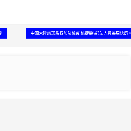
施
中國大陸航班乘客加強檢疫 桃捷機場3站人員每周快篩