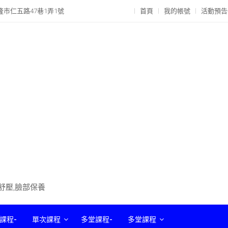
隆市仁五路47巷1弄1號
首頁
我的帳號
活動預告
部舒壓,臉部保養
課程-
單次課程
多堂課程-
多堂課程