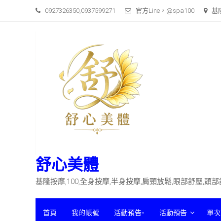
Skip
0927326350,0937599271
官方Line，@spa100
基
to
content
舒心美體
基隆按摩,100,全身按摩,半身按摩,肩頸放鬆,眼部舒壓,頭
首頁
我的帳號
活動預告-
活動預告
單次