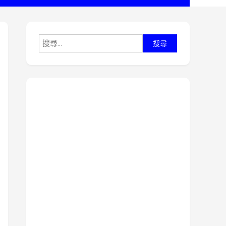
搜
尋
關
鍵
字: