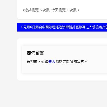
(總共瀏覽 6 次數, 今天瀏覽 1 次數 )
文
元月6日起自中國啟程經港澳轉機抵臺旅客之入境檢疫措
章
導
發佈留言
覽
很抱歉，必須
登入
網站才能發佈留言。