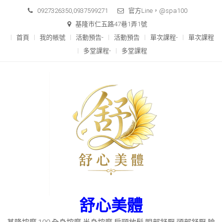
Skip
0927326350,0937599271
官方Line，@spa100
to
基隆市仁五路47巷1弄1號
content
首頁
我的帳號
活動預告-
活動預告
單次課程-
單次課程
多堂課程-
多堂課程
舒心美體