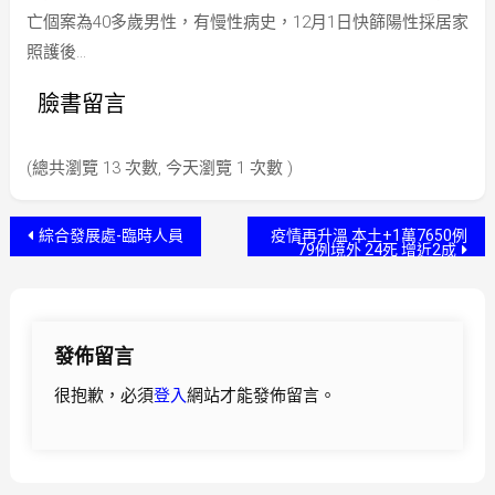
亡個案為40多歲男性，有慢性病史，12月1日快篩陽性採居家
照護後…
臉書留言
(總共瀏覽 13 次數, 今天瀏覽 1 次數 )
文
綜合發展處-臨時人員
疫情再升溫 本土+1萬7650例
79例境外 24死 增近2成
章
導
發佈留言
覽
很抱歉，必須
登入
網站才能發佈留言。