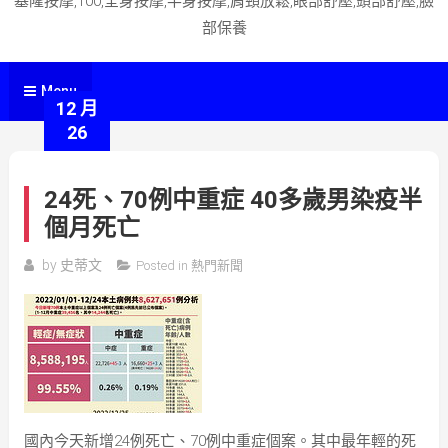
基隆按摩,100,全身按摩,半身按摩,肩頸放鬆,眼部舒壓,頭部舒壓,臉
部保養
Menu
12 月
26
24死、70例中重症 40多歲男染疫半
個月死亡
by
史蒂文
Posted in
熱門新聞
國內今天新增24例死亡、70例中重症個案。其中最年輕的死