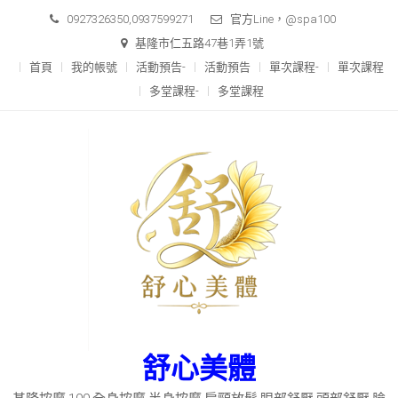
Skip
0927326350,0937599271
官方Line，@spa100
to
基隆市仁五路47巷1弄1號
content
首頁
我的帳號
活動預告-
活動預告
單次課程-
單次課程
多堂課程-
多堂課程
舒心美體