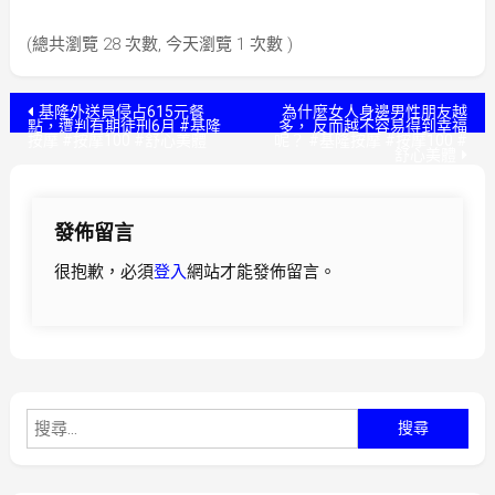
(總共瀏覽 28 次數, 今天瀏覽 1 次數 )
文
基隆外送員侵占615元餐
為什麼女人身邊男性朋友越
點，遭判有期徒刑6月 #基隆
多， 反而越不容易得到幸福
按摩 #按摩100 #舒心美體
呢？ #基隆按摩 #按摩100 #
章
舒心美體
導
發佈留言
覽
很抱歉，必須
登入
網站才能發佈留言。
搜
尋
關