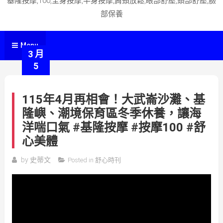
基隆按摩,100,全身按摩,半身按摩,肩頸放鬆,眼部舒壓,頭部舒壓,臉
部保養
Menu
3 月
5
115年4月再相會！大武崙沙灘、基
隆嶼、潮境保育區冬季休養，讓海
洋喘口氣 #基隆按摩 #按摩100 #舒
心美體
by
史蒂文
Posted in
舒心時刊