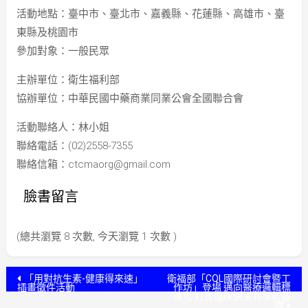
活動地點：臺中市、臺北市、嘉義縣、花蓮縣、高雄市、臺
東縣及桃園市
參加對象：一般民眾
主辦單位：衛生福利部
協辦單位：中華民國中藥商業同業公會全國聯合會
活動聯絡人：林小姐
聯絡電話：(02)2558-7355
聯絡信箱：
ctcmaorg@gmail.com
臉書留言
(總共瀏覽 8 次數, 今天瀏覽 1 次數 )
文
「用對抗生素-健康得來速」
衛福部「CQL國際研討會暨工
插畫徵件活動
作坊」登場 邁向醫療邏輯標
準化 打造臨床決策共享新基
章
礎