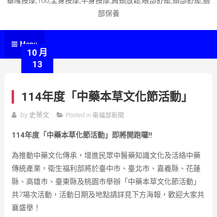
基隆按摩,100,全身按摩,半身按摩,肩頸放鬆,眼部舒壓,頭部舒壓,臉
部保養
Menu
10 月
13
114年度「中藥本草文化節活動」
by
史蒂文
Posted in
衛福部新聞
114年度「中藥本草化節活動」即將開跑囉!!
為推動中藥文化傳承，增進民眾中醫藥知識文化及活絡中藥
傳統產業，衛生福利部將於臺中市、臺北市、嘉義縣、花蓮
縣、高雄市、臺東縣及桃園市舉辦「中藥本草文化節活動」
共7場次活動，活動日期及地點請詳見下方海報，歡迎大家共
襄盛舉！