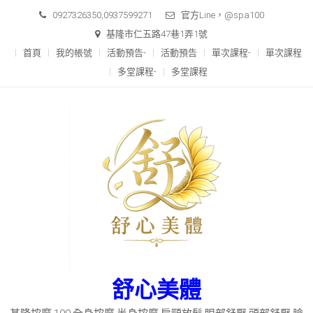
Skip
0927326350,0937599271
官方Line，@spa100
to
基隆市仁五路47巷1弄1號
content
首頁
我的帳號
活動預告-
活動預告
單次課程-
單次課程
多堂課程-
多堂課程
舒心美體