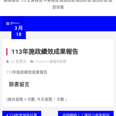
基隆按摩,100,全身按摩,半身按摩,肩頸放鬆,眼部舒壓,頭部舒壓,臉
部保養
Menu
3 月
18
113年施政績效成果報告
by
史蒂文
Posted in
基隆市新聞
113年施政績效成果報告
臉書留言
(總共瀏覽 4 次數, 今天瀏覽 1 次數 )
文
114年度施政計畫
許個願吧！！讓兒少處來幫你