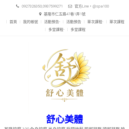
Skip
0927326350,0937599271
官方Line，@spa100
to
基隆市仁五路47巷1弄1號
content
首頁
我的帳號
活動預告-
活動預告
單次課程-
單次課程
多堂課程-
多堂課程
舒心美體