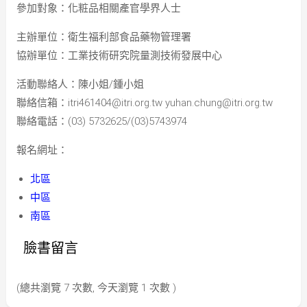
參加對象：化粧品相關產官學界人士
主辦單位：衛生福利部食品藥物管理署
協辦單位：工業技術研究院量測技術發展中心
活動聯絡人：陳小姐/鍾小姐
聯絡信箱：
itri461404@itri.org.tw
yuhan.chung@itri.org.tw
聯絡電話：(03) 5732625/(03)5743974
報名網址：
北區
中區
南區
臉書留言
(總共瀏覽 7 次數, 今天瀏覽 1 次數 )