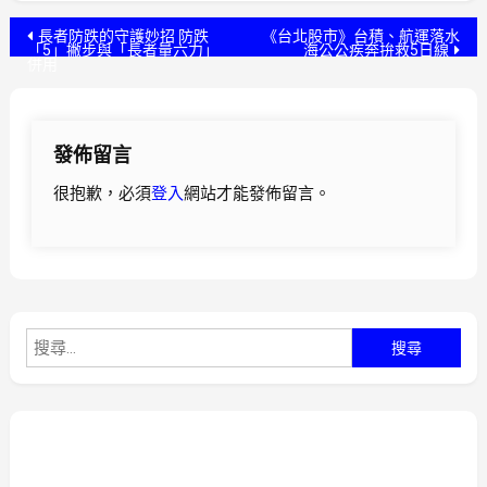
文
長者防跌的守護妙招 防跌
《台北股市》台積、航運落水
「5」撇步與「長者量六力」
海公公疾奔拚救5日線
併用
章
導
發佈留言
覽
很抱歉，必須
登入
網站才能發佈留言。
搜
尋
關
鍵
字: