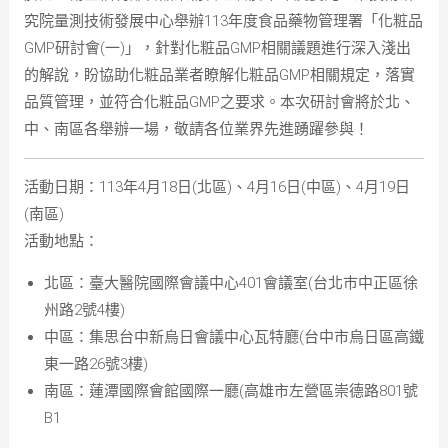
究院量測技術發展中心舉辦113年度食品藥物管理署「化粧品
GMP研討會(一)」，針對化粧品GMP相關議題進行深入淺出
的解說，盼協助化粧品業者瞭解化粧品GMP相關規定，落實
品質管理，並符合化粧品GMP之要求。本次研討會將於北、
中、南區各舉辦一場，敬請各位業界先進踴躍參與！
活動日期：113年4月18日(北區)、4月16日(中區)、4月19日
(南區)
活動地點：
北區：臺大醫院國際會議中心401會議室(台北巿中正區徐
州路2號4樓)
中區：集思台中新烏日會議中心瓦特廳(台中市烏日區高鐵
東一路26號3樓)
南區：蓮潭國際會館國際一廳(高雄市左營區崇德路801號
B1