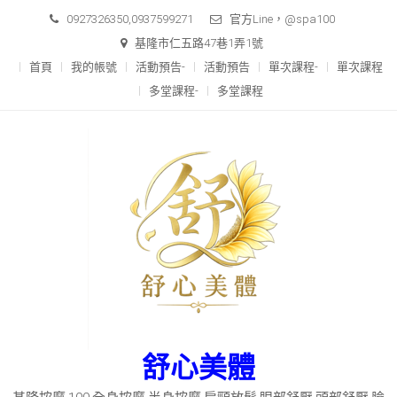
Skip
0927326350,0937599271
官方Line，@spa100
to
基隆市仁五路47巷1弄1號
content
首頁
我的帳號
活動預告-
活動預告
單次課程-
單次課程
多堂課程-
多堂課程
舒心美體