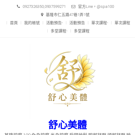
Skip
0927326350,0937599271
官方Line，@spa100
to
基隆市仁五路47巷1弄1號
content
首頁
我的帳號
活動預告-
活動預告
單次課程-
單次課程
多堂課程-
多堂課程
舒心美體