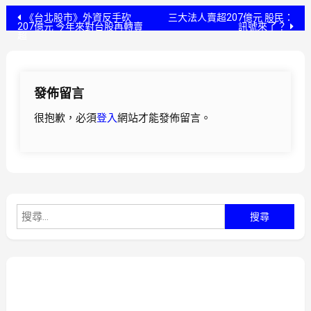
文
《台北股市》外資反手砍
三大法人賣超207億元 股民：
207億元 今年來對台股再轉賣
訊號來了？
超
章
導
發佈留言
覽
很抱歉，必須
登入
網站才能發佈留言。
搜
尋
關
鍵
字: