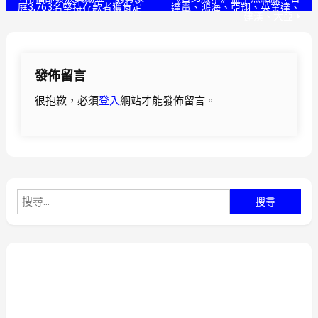
庭3,763名堅持存款者獲肯定
達電、鴻海、亞翔、英業達、
建漢、大亞
章
導
發佈留言
覽
很抱歉，必須
登入
網站才能發佈留言。
搜
尋
關
鍵
字: