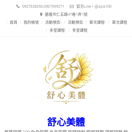
Skip
0927326350,0937599271
官方Line，@spa100
to
基隆市仁五路47巷1弄1號
content
首頁
我的帳號
活動預告-
活動預告
單次課程-
單次課程
多堂課程-
多堂課程
舒心美體