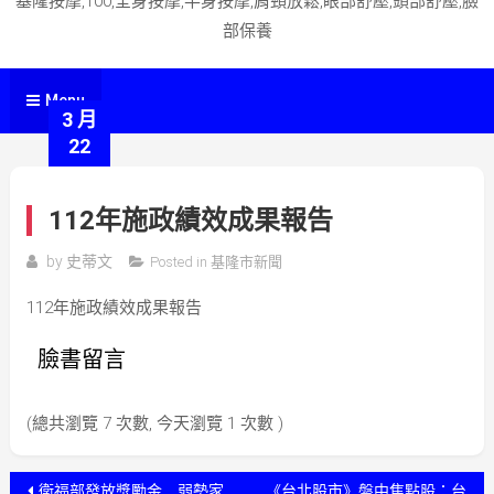
基隆按摩,100,全身按摩,半身按摩,肩頸放鬆,眼部舒壓,頭部舒壓,臉
部保養
Menu
3 月
22
112年施政績效成果報告
by
史蒂文
Posted in
基隆市新聞
112年施政績效成果報告
臉書留言
(總共瀏覽 7 次數, 今天瀏覽 1 次數 )
文
衛福部發放獎勵金 弱勢家
《台北股市》盤中焦點股：台