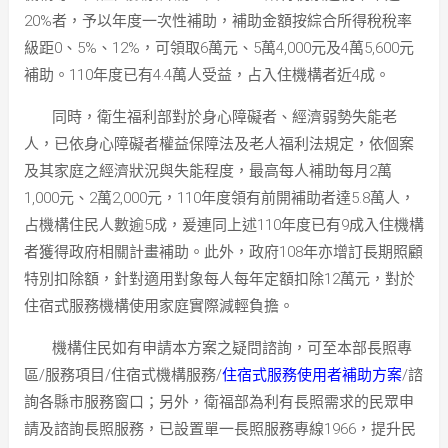
20%者，予以年度一次性補助，補助金額按綜合所得稅稅率
級距0、5%、12%，可領取6萬元、5萬4,000元及4萬5,600元
補助。110年度已有4.4萬人受益，占入住機構者近4成。
同時，衛生福利部對於身心障礙者、經濟弱勢失能老
人，已依身心障礙者權益保障法及老人福利法規定，依個案
及其家庭之經濟狀況與失能程度，最高每人補助每月2萬
1,000元、2萬2,000元，110年度領有前開補助者達5.8萬人，
占機構住民人數逾5成，爰連同上述110年度已有9成入住機構
者獲得政府相關計畫補助。此外，政府108年亦增訂長期照顧
特別扣除額，針對適用對象每人每年定額扣除12萬元，對於
住宿式服務機構使用家庭實際減輕負擔。
機構住民如有申請本方案之疑問諮詢，可至本部長照專
區/服務項目/住宿式機構服務/
住宿式服務使用者補助方案
/諮
詢各縣市服務窗口；另外，衛福部為利有長照需求的民眾申
請及諮詢長照服務，已設置單一長照服務專線1966，提升民