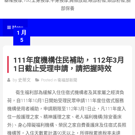
基隆按摩,100,全身按摩,半身按摩,肩頸放鬆,眼部舒壓,頭部舒壓,臉
部保養
Menu
1 月
5
111年度機構住民補助， 112年3月
1日截止受理申請，請把握時效
by
史蒂文
Posted in
衛福部新聞
衛生福利部為緩解入住住宿式機構者及其家屬之經濟負
荷，自111年10月1日開始受理民眾申請111年度住宿式服務
機構使用者補助，申請期限至112年3月1日止，凡111年度入
住一般護理之家、精神護理之家、老人福利機構(除安養床
外)、身心障礙福利機構、榮民之家自費養護床及住宿式長照
機構等，入住天數累計滿90天以上，所得稅累進稅率未達