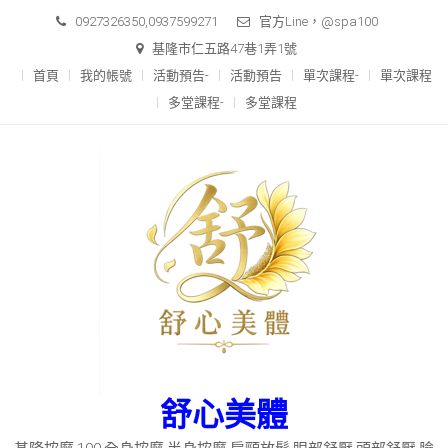
Skip
0927326350,0937599271
官方Line，@spa100
to
基隆市仁五路47巷1弄1號
content
首頁
我的帳號
活動預告-
活動預告
單次課程-
單次課程
多堂課程-
多堂課程
舒心美體