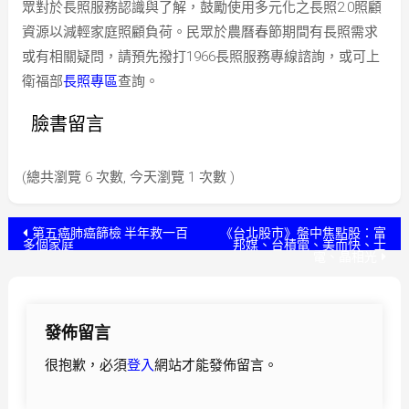
眾對於長照服務認識與了解，鼓勵使用多元化之長照2.0照顧
資源以減輕家庭照顧負荷。民眾於農曆春節期間有長照需求
或有相關疑問，請預先撥打1966長照服務專線諮詢，或可上
衛福部
長照專區
查詢。
臉書留言
(總共瀏覽 6 次數, 今天瀏覽 1 次數 )
文
第五癌肺癌篩檢 半年救一百
《台北股市》盤中焦點股：富
多個家庭
邦媒、台積電、美而快、士
電、晶相光
章
導
發佈留言
覽
很抱歉，必須
登入
網站才能發佈留言。