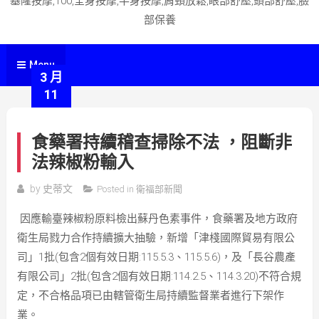
基隆按摩,100,全身按摩,半身按摩,肩頸放鬆,眼部舒壓,頭部舒壓,臉
部保養
Menu
3 月
11
食藥署持續稽查掃除不法 ，阻斷非
法辣椒粉輸入
by
史蒂文
Posted in
衛福部新聞
因應輸臺辣椒粉原料檢出蘇丹色素事件，食藥署及地方政府
衛生局戮力合作持續擴大抽驗，新增「津棧國際貿易有限公
司」1批(包含2個有效日期:115.5.3、115.5.6)，及「長谷農產
有限公司」2批(包含2個有效日期:114.2.5、114.3.20)不符合規
定，不合格品項已由轄管衛生局持續監督業者進行下架作
業。