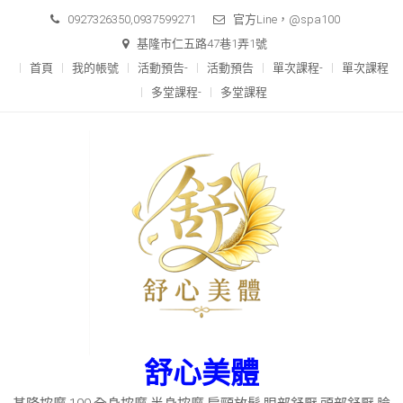
Skip
0927326350,0937599271
官方Line，@spa100
to
基隆市仁五路47巷1弄1號
content
首頁
我的帳號
活動預告-
活動預告
單次課程-
單次課程
多堂課程-
多堂課程
舒心美體