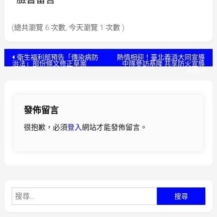
(總共瀏覽 6 次數, 今天瀏覽 1 次數 )
文
衛生福利部預告「傳染病防
熱情相迎！臺北義消大同宣導
治法」部份條文修正草案
中隊參訪基隆 共享防火宣導
創意
章
導
發佈留言
覽
很抱歉，必須
登入
網站才能發佈留言。
搜
尋