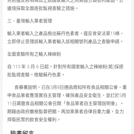
另對違反前項條款之該國家輸入之同貨品分類號列產品，於
邊境採取全面逐批監視查驗之措施。
三、臺灣輸入業者管理
輸入業者輸入之產品檢出蘇丹色素者，違反食安法第15條，
立即停止受理該輸入業者輸入該相關號列產品之查驗申請。
全面查驗所有之輸入辣椒粉
自 113 年 3 月 6 日起，針對所有國家輸入之辣椒粉(乾)採逐
批監視查驗，檢驗蘇丹色素。
食藥署說明，已在3月8日通函周知所有食品相關公會，重
申食品業者應落實自主管理，確保產品安全衛生，並訂於3月
11日廣邀食品相關公會召開「食品業者自主管理說明會」。
期藉由政府嚴格監督把關，再加乘業者自律自重力量，全力
捍衛民眾的飲食安全權利。
臉書留言