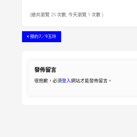
(總共瀏覽 25 次數, 今天瀏覽 1 次數 )
文
預約7／9玉玲
章
導
發佈留言
覽
很抱歉，必須
登入
網站才能發佈留言。