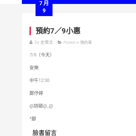
7 月
9
預約7／9小惠
by
史蒂文
Posted in
預約單
7/9（今天）
安樂
中午12:30
鄭伃婷
@詩頤@_@
*腳
臉書留言