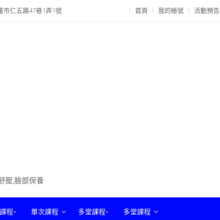
隆市仁五路47巷1弄1號
首頁
我的帳號
活動預告
部舒壓,臉部保養
課程-
單次課程
多堂課程-
多堂課程