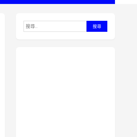
搜
尋
關
鍵
字: