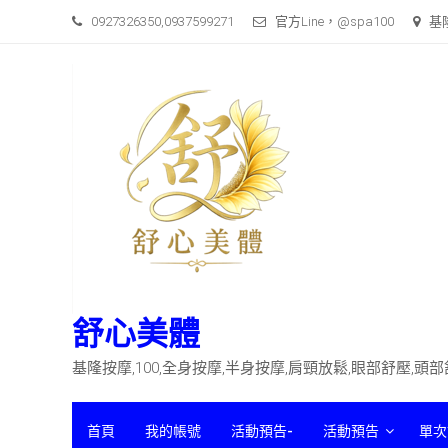
Skip
0927326350,0937599271
官方Line，@spa100
基
to
content
舒心美體
基隆按摩,100,全身按摩,半身按摩,肩頸放鬆,眼部舒壓,頭
首頁
我的帳號
活動預告-
活動預告
單次