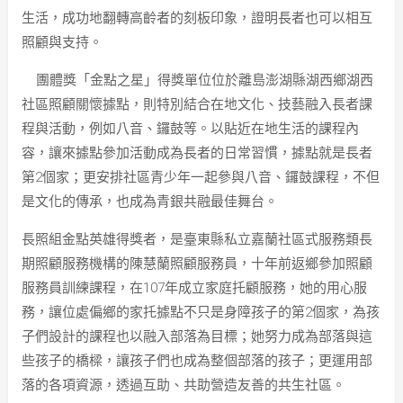
生活，成功地翻轉高齡者的刻板印象，證明長者也可以相互
照顧與支持。
團體獎「金點之星」得獎單位位於離島澎湖縣湖西鄉湖西
社區照顧關懷據點，則特別結合在地文化、技藝融入長者課
程與活動，例如八音、鑼鼓等。以貼近在地生活的課程內
容，讓來據點參加活動成為長者的日常習慣，據點就是長者
第2個家；更安排社區青少年一起參與八音、鑼鼓課程，不但
是文化的傳承，也成為青銀共融最佳舞台。
長照組金點英雄得獎者，是臺東縣私立嘉蘭社區式服務類長
期照顧服務機構的陳慧蘭照顧服務員，十年前返鄉參加照顧
服務員訓練課程，在107年成立家庭托顧服務，她的用心服
務，讓位處偏鄉的家托據點不只是身障孩子的第2個家，為孩
子們設計的課程也以融入部落為目標；她努力成為部落與這
些孩子的橋樑，讓孩子們也成為整個部落的孩子；更運用部
落的各項資源，透過互助、共助營造友善的共生社區。