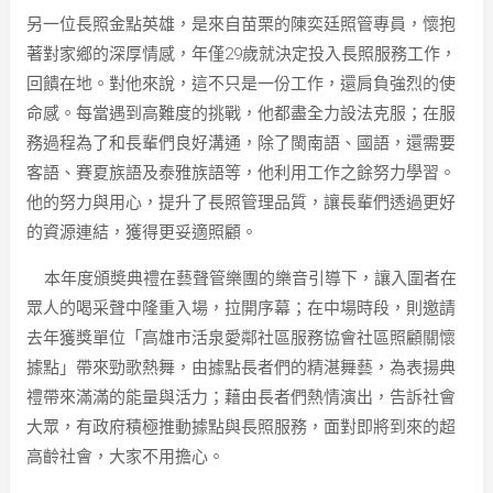
另一位長照金點英雄，是來自苗栗的陳奕廷照管專員，懷抱
著對家鄉的深厚情感，年僅29歲就決定投入長照服務工作，
回饋在地。對他來說，這不只是一份工作，還肩負強烈的使
命感。每當遇到高難度的挑戰，他都盡全力設法克服；在服
務過程為了和長輩們良好溝通，除了閩南語、國語，還需要
客語、賽夏族語及泰雅族語等，他利用工作之餘努力學習。
他的努力與用心，提升了長照管理品質，讓長輩們透過更好
的資源連結，獲得更妥適照顧。
本年度頒奬典禮在藝聲管樂團的樂音引導下，讓入圍者在
眾人的喝采聲中隆重入場，拉開序幕；在中場時段，則邀請
去年獲獎單位「高雄市活泉愛鄰社區服務協會社區照顧關懷
據點」帶來勁歌熱舞，由據點長者們的精湛舞藝，為表揚典
禮帶來滿滿的能量與活力；藉由長者們熱情演出，告訴社會
大眾，有政府積極推動據點與長照服務，面對即將到來的超
高齡社會，大家不用擔心。