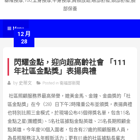
基隆按摩,100,全身按摩,半身按摩,肩頸放鬆,眼部舒壓,頭部舒壓,臉
部保養
Menu
12 月
28
閃耀金點，迎向超高齡社會 「111
年社區金點獎」表揚典禮
by
史蒂文
Posted in
衛福部新聞
社區照顧服務界最高榮譽，媲美金馬、金鐘、金曲獎的「社
區金點獎」在今（28）日下午2時隆重公布並頒獎，表揚典禮
也特別比照三金模式，於現場公布45個得獎名單，包含15名
金點之星(團體獎)、5名社區據點金點英雄、25名長期照顧金
點英雄。今年度90個入圍者，包含有27歲的照顧服務人員，
為長照服務注入年輕新活力；更有81歲的社區據點長輩志