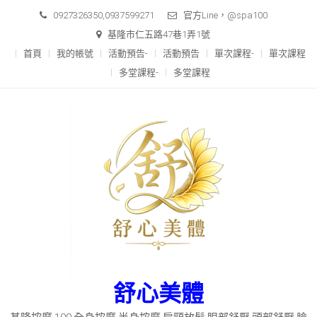
Skip
0927326350,0937599271
官方Line，@spa100
to
基隆市仁五路47巷1弄1號
content
首頁
我的帳號
活動預告-
活動預告
單次課程-
單次課程
多堂課程-
多堂課程
舒心美體