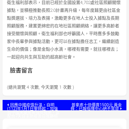
衛生福利部表示，目前已經於全國設置4,702處社區照顧關懷
據點，並積極推動長照2.0計畫再升級，每年度藉更由社區金
點獎選拔、培力及表揚，激勵更多在地人士投入據點及長期
照顧服務，建置更綿密的在地社區照顧網絡，讓更多高齡者
接受關懷與照顧。衛生福利部也呼籲國人，平時應多多鼓勵
家中長輩參與據點活動，更可以在據點擔任志工，繼續創造
生命的價值；像是金點小水滴，哪裡有需要，就往哪裡去；
一起迎向共生與互助的超高齡社會。
臉書留言
(總共瀏覽 4 次數, 今天瀏覽 1 次數 )
文
因應中國疫情升溫，自明
普拿疼十倍價賣1500元 黃金
(112)年1月1日零時起，加強
舜：已報指揮中心絕不寬貸
自中國來臺旅客採檢措施，並
章
配合7天自主防疫及自我篩檢
導