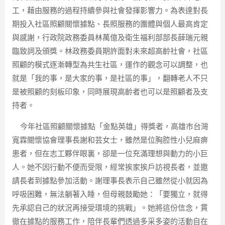
工，藉由服務的過程持續參與社會發揮影響力。為表達對長
期投入社區照顧關懷據點、長照服務的團體與個人最高肯定
與感謝，行政院政務委員林萬億及衛生福利部部長薛瑞元親
臨致詞及頒獎。林政務委員期許面對未來超高齡社會，社區
照顧的模式逐漸轉型為共生社區，運作的觀念可以調整，也
就是「我的事，是大家的事，是社區的事」，翻轉老人不只
是被照顧的刻板印象，同時展現高齡者也可以是照顧者及支
持者。
今年社區照顧關懷據點「金點英雄」得獎者，高雄市台灣
寬霖關懷協會理事長謝和芸女士，雖然是位胸腔性小兒麻痹
患者，但在志工夥伴眼裏，卻是一位充滿理想與動力的小巨
人。她不因行動不便而受限，經常挨家挨戶訪視長者，並邀
請長者到據點參加活動。謝理事長表示自己雖然從小就因為
呼吸困難，無法躺著入睡，但母親鼓勵她：「要獨立，就得
先承認自己的狀況再接受環境的挑戰」。她將這份信念，貫
徹在據點的服務工作，陪伴長輩們透過多采多姿的活動自在