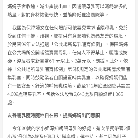
媽媽子宮收縮，減少產後出血，因哺餵母乳可以消耗較多的
熱量，對於身材恢復較快，並能降低罹癌風險等。
我國為保障婦女在任何場所可依嬰兒需求哺餵母乳，免於
受到任何干擾、歧視，並提供有意願哺乳媽媽友善的環境，
於民國99年立法通過「公共場所母乳哺育條例」，保障媽媽
在公共場所公開哺餵寶寶母乳，任何人不得禁止、驅離或妨
礙，違反者處新臺幣6千元以上、3萬元以下罰鍰。此外，依
據「公共場所母乳哺育條例」第5條規定的公共場所應設置哺
集乳室，同時鼓勵業者自願設置哺集乳室，以確保媽媽們能
有一個安全、舒適的哺集乳環境。截至112年底全國總共設置
4,008處哺集乳室，包括依法設置2,643處及自願設置1,365
處。
友善哺乳隨時隨地自在餵，提高媽媽出門意願
今年30歲的李小姐深知親餵母乳的好處，有次單獨帶著2個
小孩(分別為3歲及5個月大)搭高鐵，候車時，老二因為肚子