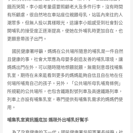
餓而哭鬧，李小姐考量還要照顧老大及多件行李，沒有時間
有所顧慮，很自然地在車站座位親餵母乳，站區內來往的人
潮眾多，但無人投以異樣眼光，這讓李小姐感受到社會對公
開哺乳的接受度正逐漸提高，使她在外哺乳時更加自在，也
更願意帶孩子出門。
國民健康署呼籲，媽媽在公共場所隨意的哺乳是一件自然
且健康的事，社會大眾應為母嬰多創造友善的哺乳環境，讓
媽媽出門在外，可以隨時隨地想餵就餵，無需刻意尋找哺集
乳室，期待在未來能看到更多的媽媽能夠自信且自在地在任
何場所哺育自己的孩子。另外，「公共場所母乳哺育條例」
所規範的公共場所，也包含鐵路對號列車及高速鐵路列車，
列車上亦設有哺集乳室，專門提供有哺集乳需求的媽媽們使
用。
哺集乳室資訊攏底加 媽咪外出哺乳好幫手
為了孕育健康的下一代，國民健康署吳昭軍署長呼籲，社