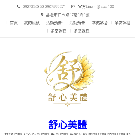
Skip
0927326350,0937599271
官方Line，@spa100
to
基隆市仁五路47巷1弄1號
content
首頁
我的帳號
活動預告-
活動預告
單次課程-
單次課程
多堂課程-
多堂課程
舒心美體