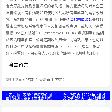
會大眾能支持及尊重媽媽的哺乳權，協力營造母乳哺育全面
友善環境。哺乳媽媽如有使用公共場所哺集乳室的需求或母
乳哺育相關問題，可點選國民健康署
孕產婦關懷網站
查詢各
縣市公共場所哺集乳室位置及相關衛教資源，或加入孕產婦
關懷Line官方帳號(ID：@mammy870870)，透過選單連結網
站查詢哺集乳室，並可定期收到婦幼相關衛教訊息，也可以
撥打免付費孕產婦關懷諮詢專線0800-870-870(諧音：抱緊
您，抱緊您!)，由專業人員為您提供服務，歡迎多加利用!
臉書留言
(總共瀏覽 6 次數, 今天瀏覽 1 次數 )
文
表揚中山區25位模範母親 謝
公告為配合「2024年文化部
國樑感謝母親為子女家庭無私
文化平權巡演」庄頭劇場 藝
奉獻
日限定活動，位於基隆城際轉
章
運站1樓之山海鳴光藝術裝置
暫停展演。