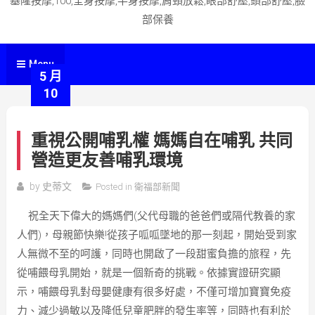
基隆按摩,100,全身按摩,半身按摩,肩頸放鬆,眼部舒壓,頭部舒壓,臉
部保養
Menu
5 月
10
重視公開哺乳權 媽媽自在哺乳 共同
營造更友善哺乳環境
by
史蒂文
Posted in
衛福部新聞
祝全天下偉大的媽媽們(父代母職的爸爸們或隔代教養的家
人們)，母親節快樂!從孩子呱呱墜地的那一刻起，開始受到家
人無微不至的呵護，同時也開啟了一段甜蜜負擔的旅程，先
從哺餵母乳開始，就是一個新奇的挑戰。依據實證研究顯
示，哺餵母乳對母嬰健康有很多好處，不僅可增加寶寶免疫
力、減少過敏以及降低兒童肥胖的發生率等，同時也有利於