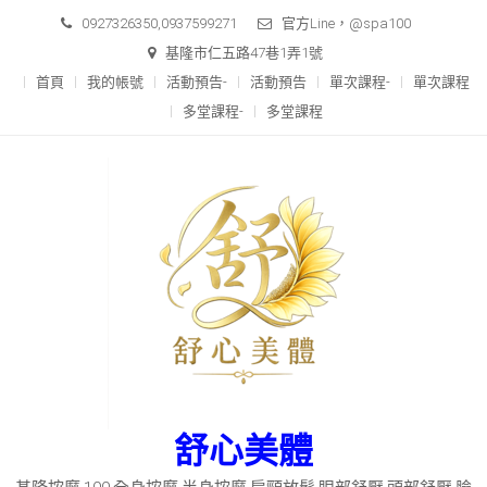
Skip
0927326350,0937599271
官方Line，@spa100
to
基隆市仁五路47巷1弄1號
content
首頁
我的帳號
活動預告-
活動預告
單次課程-
單次課程
多堂課程-
多堂課程
舒心美體