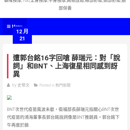
基隆按摩,100,全身按摩,半身按摩,肩頸放鬆,眼部舒壓,頭部舒壓,臉
部保養
Menu
12 月
21
遭郭台銘16字回嗆 薛瑞元：對「說
詞」和BNT、上海復星相同感到訝
異
by
史蒂文
Posted in
熱門新聞
BNT次世代疫苗風波未歇，衛福部長薛瑞元指關心BNT次世
代疫苗的鴻海董事長郭台銘說詞像是BNT推銷員。郭台銘下
午再度於臉…