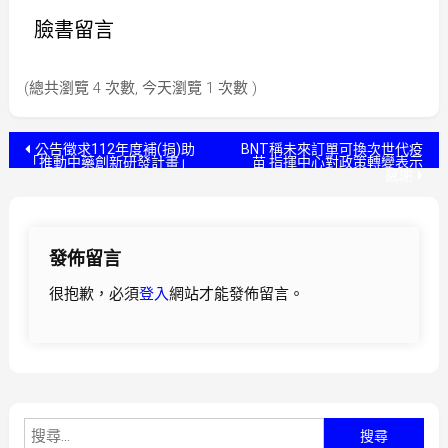
臉書留言
(總共瀏覽 4 次數, 今天瀏覽 1 次數 )
文
公告徵求112年度補(捐)助
BNT稱未來訂單可換次世代疫
「推動中藥創新研發計畫」
苗 指揮中心對政策轉變表示
感謝
章
導
發佈留言
覽
很抱歉，必須
登入
網站才能發佈留言。
搜