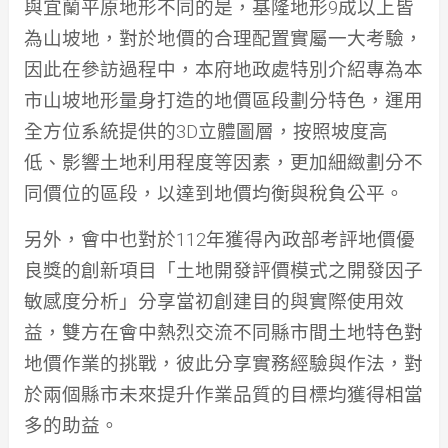
與宜蘭平原地形不同的是，基隆地形
9
成以上皆
為山坡地，對於地價的合理配置實屬一大考驗，
因此在參訪過程中，本府地政處特別介紹專為本
市山坡地形量身打造的地價區段劃分特色，運用
全方位系統提供的
3D
立體圖層，按照坡度高
低、影響土地利用程度等因素，更加細緻劃分不
同價位的區段，以達到地價均衡與稅負公平。
另外，會中也對於
112
年獲得內政部考評地價優
良獎的創新項目「土地開發評價模式之開發因子
敏感度分析」分享當初創建目的與實際使用效
益，雙方在會中熱烈交流不同縣市間土地特色對
地價作業的挑戰，彼此分享實務經驗與作法，對
於兩個縣市未來提升作業品質的目標均獲得相當
多的助益。