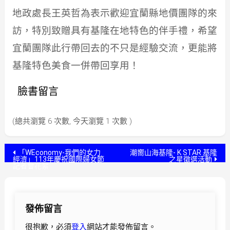
地政處長王英哲為表示歡迎宜蘭縣地價團隊的來
訪，特別致贈具有基隆在地特色的伴手禮，希望
宜蘭團隊此行帶回去的不只是經驗交流，更能將
基隆特色美食一併帶回享用！
臉書留言
(總共瀏覽 6 次數, 今天瀏覽 1 次數 )
文
「WEconomy-我們的女力
潮嚮山海基隆- K STAR 基隆
經濟」113年慶祝國際婦女節
之星徵選活動
記者會花絮
章
導
發佈留言
覽
很抱歉，必須
登入
網站才能發佈留言。