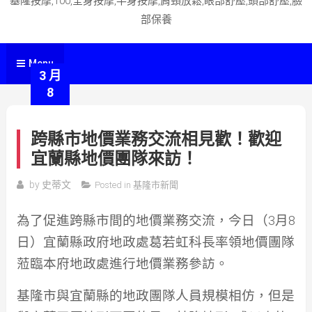
基隆按摩,100,全身按摩,半身按摩,肩頸放鬆,眼部舒壓,頭部舒壓,臉
部保養
Menu
3 月
8
跨縣市地價業務交流相見歡！歡迎
宜蘭縣地價團隊來訪！
by
史蒂文
Posted in
基隆市新聞
為了促進跨縣市間的地價業務交流，今日（
3
月
8
日）宜蘭縣政府地政處葛若虹科長率領地價團隊
蒞臨本府地政處進行地價業務參訪。
基隆市與宜蘭縣的地政團隊人員規模相仿，但是