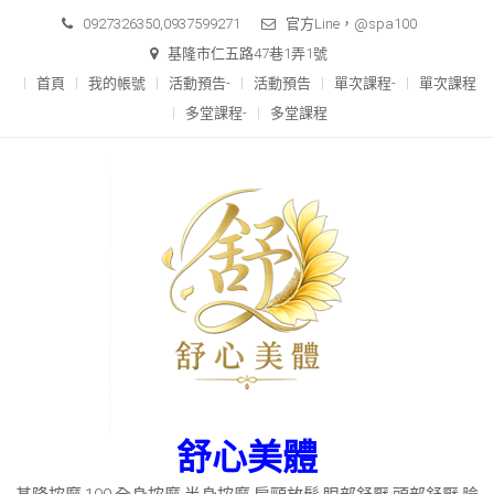
Skip
0927326350,0937599271
官方Line，@spa100
to
基隆市仁五路47巷1弄1號
content
首頁
我的帳號
活動預告-
活動預告
單次課程-
單次課程
多堂課程-
多堂課程
舒心美體