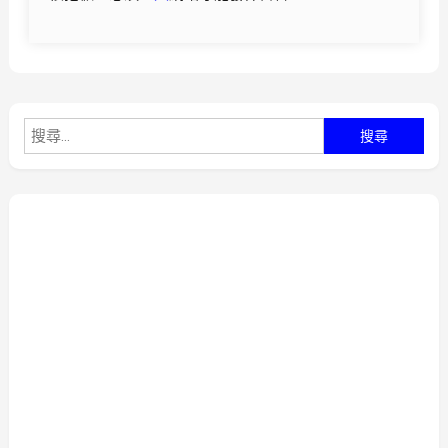
搜
尋
關
鍵
字: