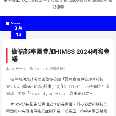
基隆按摩,100,全身按摩,半身按摩,肩頸放鬆,眼部舒壓,頭部舒壓,臉
部保養
Menu
3 月
13
衛福部率團參加HIMSS 2024國際會
議
by
史蒂文
Posted in
衛福部新聞
衛生福利部赴美國奧蘭多參加「醫療資訊與管理系統協
會」(以下簡稱HIMSS)於本(113)年3月11日至15日召開之年度
會議，並以「Taiwan digital Health 」為主題參展。
本次會議由衛福部資訊處李處長建璋、科技發展組劉技監
明勳與中央健康保險署龐副署長一鳴領軍，帶領產學研醫團