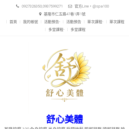
Skip
0927326350,0937599271
官方Line，@spa100
to
基隆市仁五路47巷1弄1號
content
首頁
我的帳號
活動預告-
活動預告
單次課程-
單次課程
多堂課程-
多堂課程
舒心美體