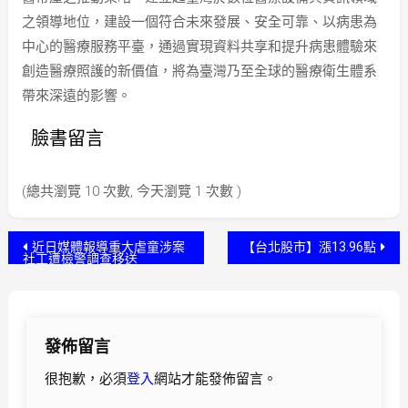
之領導地位，建設一個符合未來發展、安全可靠、以病患為
中心的醫療服務平臺，通過實現資料共享和提升病患體驗來
創造醫療照護的新價值，將為臺灣乃至全球的醫療衛生體系
帶來深遠的影響。
臉書留言
(總共瀏覽 10 次數, 今天瀏覽 1 次數 )
文
近日媒體報導重大虐童涉案
【台北股市】漲13.96點
社工遭檢警調查移送
章
導
發佈留言
覽
很抱歉，必須
登入
網站才能發佈留言。