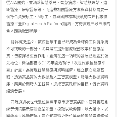
從AI區開始，並涵蓋智慧藥局、智慧病房、智慧護理站、遠
距醫療、居家醫療等，而這些相關醫療方案與資料都需要一
個符合資安原生、AI原生，並與國際標準接軌的次世代數位
醫療平臺(Digital Health Platform)鏈結，方得實現三段五級的
全人照護服務願景。
隨著科技進步，數位醫療平臺已經成為全球衛生保健系統
不可或缺的一部分，尤其是在提升醫療服務效率和醫療品
質，皆發揮著重要作用。臺灣在這一領域的發展已經處於領
先地位，衛福部自今(113)年開始執行「次世代數位醫療平
臺」計畫，為實現智慧醫療與資料經濟，建立核心關鍵基
礎，透過高品質的大數據及人工智慧模型，發展大數據資料
庫，應用於開發人工智慧，達成智慧政府的目標，促進資料
經濟發展。
同時透過次世代數位醫療平臺串連智慧病房、智慧護理系
統等情境展示臺灣產業能量，採取以軟帶硬、以大帶小、以
醫帶產之推動策略，建立起臺灣於數位醫療設備與資訊領域