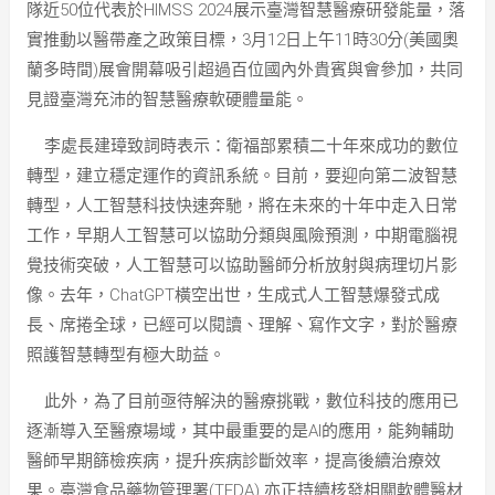
隊近50位代表於HIMSS 2024展示臺灣智慧醫療研發能量，落
實推動以醫帶產之政策目標，3月12日上午11時30分(美國奧
蘭多時間)展會開幕吸引超過百位國內外貴賓與會參加，共同
見證臺灣充沛的智慧醫療軟硬體量能。
李處長建璋致詞時表示：衛福部累積二十年來成功的數位
轉型，建立穩定運作的資訊系統。目前，要迎向第二波智慧
轉型，人工智慧科技快速奔馳，將在未來的十年中走入日常
工作，早期人工智慧可以協助分類與風險預測，中期電腦視
覺技術突破，人工智慧可以協助醫師分析放射與病理切片影
像。去年，ChatGPT橫空出世，生成式人工智慧爆發式成
長、席捲全球，已經可以閱讀、理解、寫作文字，對於醫療
照護智慧轉型有極大助益。
此外，為了目前亟待解決的醫療挑戰，數位科技的應用已
逐漸導入至醫療場域，其中最重要的是AI的應用，能夠輔助
醫師早期篩檢疾病，提升疾病診斷效率，提高後續治療效
果。臺灣食品藥物管理署(TFDA) 亦正持續核發相關軟體醫材