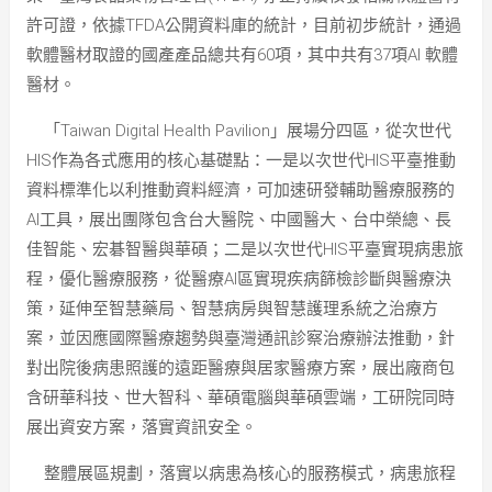
許可證，依據TFDA公開資料庫的統計，目前初步統計，通過
軟體醫材取證的國產產品總共有60項，其中共有37項AI 軟體
醫材。
「Taiwan Digital Health Pavilion」展場分四區，從次世代
HIS作為各式應用的核心基礎點：一是以次世代HIS平臺推動
資料標準化以利推動資料經濟，可加速研發輔助醫療服務的
AI工具，展出團隊包含台大醫院、中國醫大、台中榮總、長
佳智能、宏碁智醫與華碩；二是以次世代HIS平臺實現病患旅
程，優化醫療服務，從醫療AI區實現疾病篩檢診斷與醫療決
策，延伸至智慧藥局、智慧病房與智慧護理系統之治療方
案，並因應國際醫療趨勢與臺灣通訊診察治療辦法推動，針
對出院後病患照護的遠距醫療與居家醫療方案，展出廠商包
含研華科技、世大智科、華碩電腦與華碩雲端，工研院同時
展出資安方案，落實資訊安全。
整體展區規劃，落實以病患為核心的服務模式，病患旅程