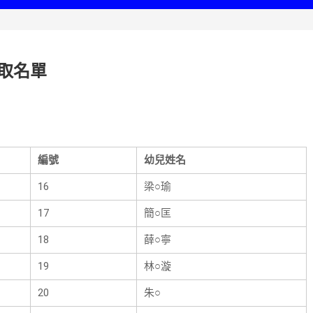
取名單
編號
幼兒姓名
16
梁○瑜
17
簡○匡
18
薛○寧
19
林○漩
20
朱○