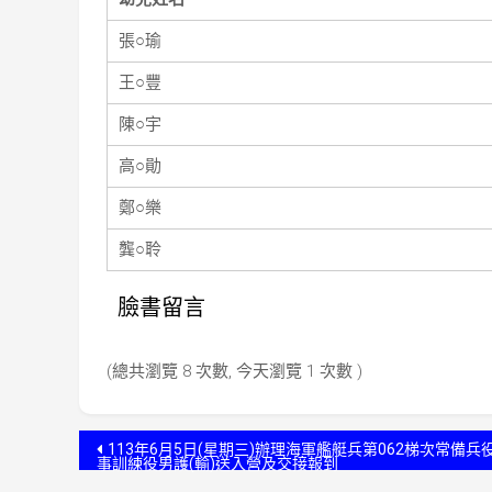
張○瑜
王○豐
陳○宇
高○勛
鄭○樂
龔○聆
臉書留言
(總共瀏覽 8 次數, 今天瀏覽 1 次數 )
文
113年6月5日(星期三)辦理海軍艦艇兵第062梯次常備兵
事訓練役男護(輸)送入營及交接報到