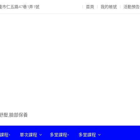
隆市仁五路47巷1弄1號
首頁
我的帳號
活動預告
部舒壓,臉部保養
課程-
單次課程
多堂課程-
多堂課程