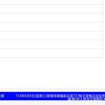
役軍
113年6月5日(星期三)辦理海軍艦艇兵第737梯次常備兵役役男
護(輸)送入營及交接報到