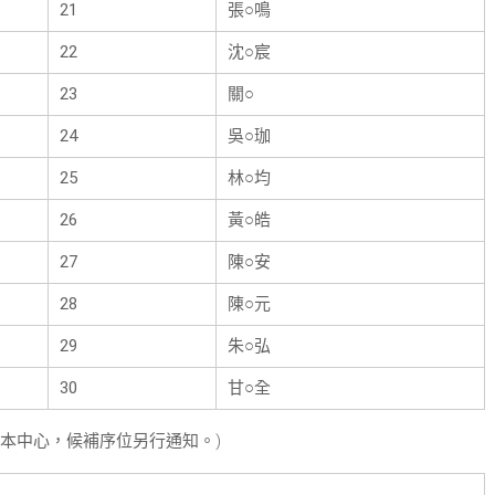
21
張○鳴
22
沈○宸
23
關○
24
吳○珈
25
林○均
26
黃○皓
27
陳○安
28
陳○元
29
朱○弘
30
甘○全
讀本中心，候補序位另行通知。)