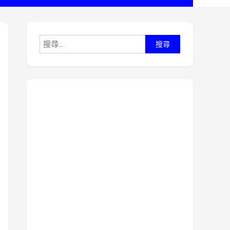
搜
尋
關
鍵
字: