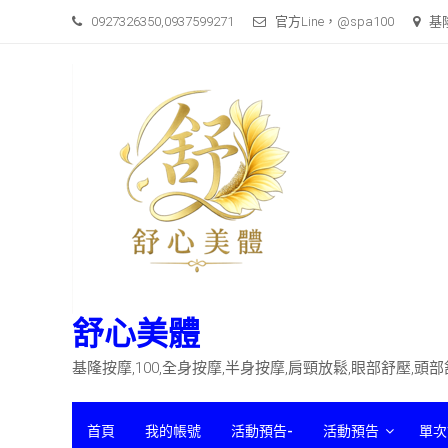
Skip
0927326350,0937599271
官方Line，@spa100
基
to
content
舒心美體
基隆按摩,100,全身按摩,半身按摩,肩頸放鬆,眼部舒壓,頭
首頁
我的帳號
活動預告-
活動預告
單次