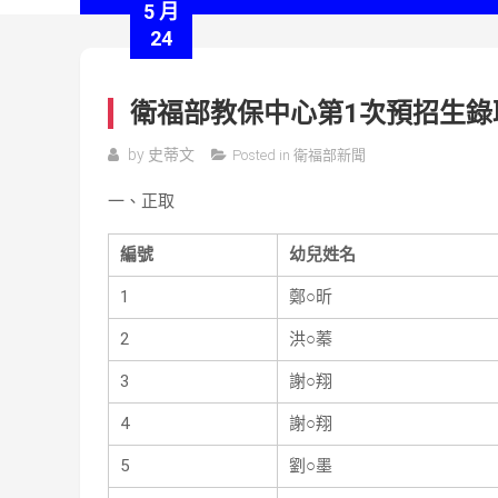
5 月
24
衛福部教保中心第1次預招生錄
by
史蒂文
Posted in
衛福部新聞
一、正取
編號
幼兒姓名
1
鄭○昕
2
洪○蓁
3
謝○翔
4
謝○翔
5
劉○墨