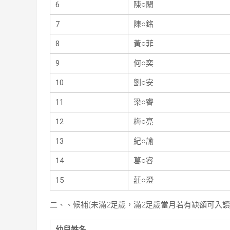
6
陳○閎
7
陳○銘
8
黃○菲
9
何○奕
10
劉○安
11
梁○睿
12
梅○亮
13
紀○諭
14
葛○睿
15
莊○澄
二、、候補(未滿2足歲，滿2足歲當月若有缺額可入
幼兒姓名