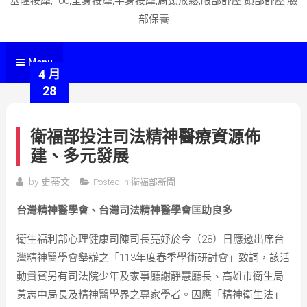
基隆按摩,100,全身按摩,半身按摩,肩頸放鬆,眼部舒壓,頭部舒壓,臉
部保養
Menu
4 月
28
衛福部投注司法精神醫療資源佈
建、多元發展
by
史蒂文
Posted in
衛福部新聞
台灣精神醫學會、台灣司法精神醫學會匡助良多
衛生福利部心理健康司陳司長亮妤於今（28）日應邀出席台
灣精神醫學會舉辦之「113年度春季學術研討會」致詞，該活
動貴賓另有司法院少年及家事廳謝靜慧廳長、高雄市衛生局
黃志中局長及精神醫學界之專家學者。因應「精神衛生法」