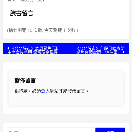
臉書留言
(總共瀏覽 16 次數, 今天瀏覽 1 次數 )
文
《台北股市》本周聚焦FED
《台北股市》台股月線攻防
主席會後聲明 保留現金彈性
聚焦台積電跟「這件事」
章
導
發佈留言
覽
很抱歉，必須
登入
網站才能發佈留言。
搜