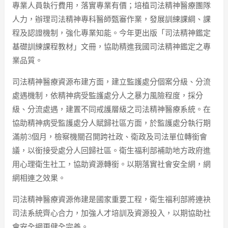
專業人員執行費用，落實專業有價；培植司法精神醫療團隊
人力，辦理司法精神專科醫師甄審作業，發展訓練課綱、課
程及認證機制，強化專業知能。今年更出版「司法精神鑑定
基礎訓練課程教材」文冊，協助精進我國司法精神鑑定之專
業品質。
司法精神醫療資源布建方面，建立監護處分個案分級、分流
處遇機制，依精神病受監護處分人之暴力風險程度，採分
級、分流處遇，建置不同戒護層級之司法精神醫療系統。在
協助精神病受監護處分人賦歸社區方面，於監護處分執行期
滿前3個月，檢察機關召開跨社政、衛政及司法單位轉銜會
議，以銜接受處分人回歸社區。衛生福利部補助地方政府進
用心理衛生社工，協助資源轉銜。以期落實社會安全網，網
網相連之效果。
司法精神醫療資源佈建是國家重要工程，衛生福利部將連袂
司法系統齊心合力，加強人才培訓及資源投入，以期協助社
會安全網更健全完善。