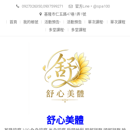
Skip
0927326350,0937599271
官方Line，@spa100
to
基隆市仁五路47巷1弄1號
content
首頁
我的帳號
活動預告-
活動預告
單次課程-
單次課程
多堂課程-
多堂課程
舒心美體