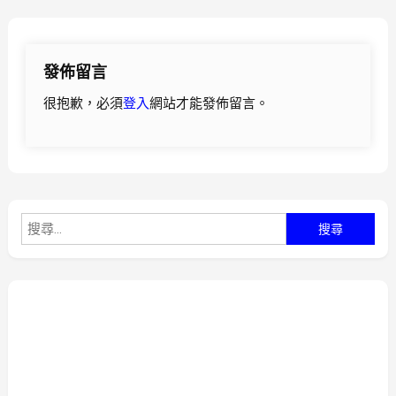
章
導
發佈留言
覽
很抱歉，必須
登入
網站才能發佈留言。
搜
尋
關
鍵
字: