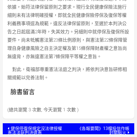
依據，始符法律保留原則之要求。現行全民健康保險法施行
細則未有法律明確授權，即就全民健康保險停保及復保等權
利義務事項逕為規範，違反法律保留原則，至遲於本判決公
告之日起屆滿2年時，失其效力。另細則中就停保及復保所設
要件，尚未牴觸憲法第23條比例原則，與憲法第22條保障管
理自身健康風險之自主決定權及第15條保障財產權之意旨尚
無違背，亦無違憲法第7條保障平等權之意旨。
對此，衛福部尊重憲法法庭之判決，將依判決意旨研修相
關規範以完善法制。
臉書留言
(總共瀏覽 3 次數, 今天瀏覽 1 次數 )
文
健保停復保規定沒法律授權
《各報要聞》13檔投信作帳
憲法法庭判決違憲
封關點火