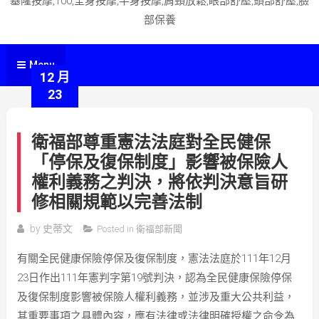
基隆按摩,100,全身按摩,半身按摩,肩頸放鬆,眼部舒壓,頭部舒壓,臉
部保養
Menu
12 月
23
衛福部尊重憲法法庭對全民健保
「停保及復保制度」影響被保險人
權利義務之判決，將依判決意旨研
修相關規範以完善法制
by
史蒂文
Posted in
衛福部新聞
有關全民健康保險停保及復保制度，憲法法庭於111年12月
23日作出111年憲判字第19號判決，認為全民健康保險停保
及復保制度影響被保險人權利義務，並涉及重大公共利益，
其重要事項之具體內容，應有法律或法律明確授權之命令為