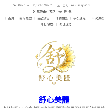
Skip
0927326350,0937599271
官方Line，@spa100
to
基隆市仁五路47巷1弄1號
content
首頁
我的帳號
活動預告-
活動預告
單次課程-
單次課程
多堂課程-
多堂課程
舒心美體