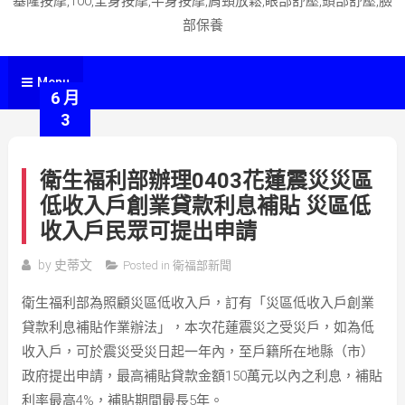
基隆按摩,100,全身按摩,半身按摩,肩頸放鬆,眼部舒壓,頭部舒壓,臉
部保養
Menu
6 月
3
衛生福利部辦理0403花蓮震災災區
低收入戶創業貸款利息補貼 災區低
收入戶民眾可提出申請
by
史蒂文
Posted in
衛福部新聞
衛生福利部為照顧災區低收入戶，訂有「災區低收入戶創業
貸款利息補貼作業辦法」，本次花蓮震災之受災戶，如為低
收入戶，可於震災受災日起一年內，至戶籍所在地縣（市）
政府提出申請，最高補貼貸款金額150萬元以內之利息，補貼
利率最高4%，補貼期間最長5年。