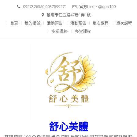
Skip
0927326350,0937599271
官方Line，@spa100
to
基隆市仁五路47巷1弄1號
content
首頁
我的帳號
活動預告-
活動預告
單次課程-
單次課程
多堂課程-
多堂課程
舒心美體