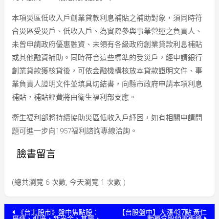
本項災區低收入戶創業貸款利息補貼之補助對象，須同時符
合災區受災戶、低收入戶、為實際參與事業營運之負責人、
未曾申請政府優惠融資、未領有各級政府創業貸款利息補貼
或其他融資補助。同時符合這些標準的受災戶，經申請銀行
創業貸款獲核貸後，可依金融機構核放本貸款證明文件、事
業負責人證明文件並填具切結書，向縣市政府申請本項利息
補貼，補貼經費將由衛生福利部支應。
衛生福利部將持續協助災區低收入戶紓困，如有相關申請問
題可進一步向1957福利諮詢專線洽詢。
臉書留言
(總共瀏覽 6 次數, 今天瀏覽 1 次數 )
文
《台北股市》盤中焦點股：
【台股盤中】大漲437點 黃仁
廣運、迎廣、新光金、其陽、
勳概念股領軍衝鋒