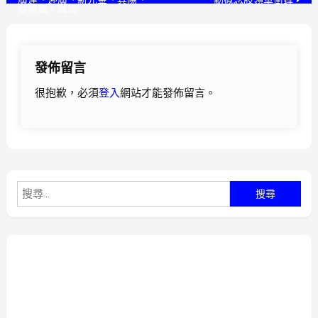
台積電、萬海
章
導
發佈留言
覽
很抱歉，必須
登入
網站才能發佈留言。
搜
尋
關
鍵
字: