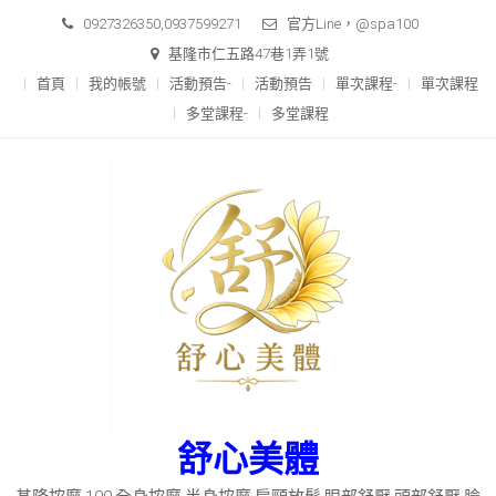
Skip
0927326350,0937599271
官方Line，@spa100
to
基隆市仁五路47巷1弄1號
content
首頁
我的帳號
活動預告-
活動預告
單次課程-
單次課程
多堂課程-
多堂課程
舒心美體