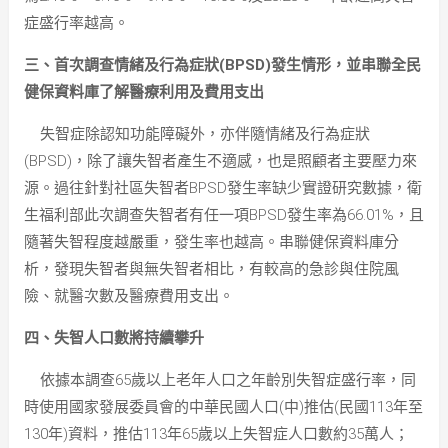
症盛行率越高。
三、首次調查情緒及行為症狀(BPSD)發生情形，並串聯全民
健保資料庫了解醫療利用及費用支出
失智症除認知功能障礙外，亦伴隨情緒及行為症狀
(BPSD)，除了讓失智者產生不適感，也是照顧者主要壓力來
源。過往針對社區失智者BPSD發生率缺少實證研究數據，衛
生福利部此次調查失智者有任一項BPSD發生率為66.01%，且
隨著失智程度越嚴重，發生率也越高。串聯健保資料庫分
析，發現失智者與無失智者相比，有較高的急診與住院風
險、就醫次數及醫療費用支出。
四、失智人口數將持續攀升
依據本調查65歲以上老年人口之年齡別失智症盛行率，同
時使用國家發展委員會的中華民國人口(中)推估(民國113年至
130年)資料，推估113年65歲以上失智症人口數約35萬人；