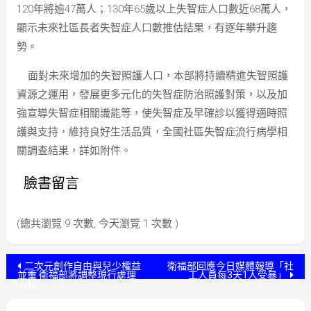
120年將逾47萬人；130年65歲以上失智症人口數近68萬人，
顯示未來社區長者失智症人口數推估結果，有逐年攀升趨
勢。
面對未來增加的失智照護人口，本部將持續精進失智照護
資源之運用，發展更多元化的失智症防治照護對策，以及加
強宣導失智症相關識能等，使失智症及早確診以獲得適時照
護與支持，維持良好生活品質，全國社區失智症流行病學相
關調查結果，詳如附件。
臉書留言
(總共瀏覽 9 次數, 今天瀏覽 1 次數 )
文
二次元創作自由與兒少權益
衛福部回應今日媒體報導「社
並重 衛福部將調整現行處理
工人員每3天1人受暴」
流程
章