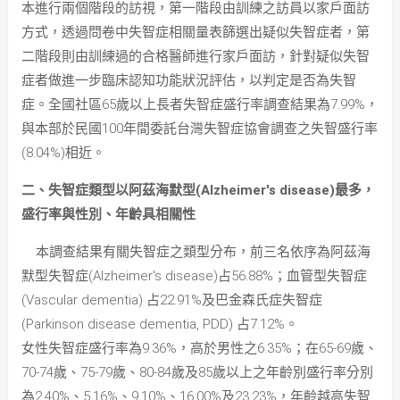
本進行兩個階段的訪視，第一階段由訓練之訪員以家戶面訪
方式，透過問卷中失智症相關量表篩選出疑似失智症者，第
二階段則由訓練過的合格醫師進行家戶面訪，針對疑似失智
症者做進一步臨床認知功能狀況評估，以判定是否為失智
症。全國社區65歲以上長者失智症盛行率調查結果為7.99%，
與本部於民國100年間委託台灣失智症協會調查之失智盛行率
(8.04%)相近。
二、失智症類型以阿茲海默型(Alzheimer's disease)最多，
盛行率與性別、年齡具相關性
本調查結果有關失智症之類型分布，前三名依序為阿茲海
默型失智症(Alzheimer's disease)占56.88%；血管型失智症
(Vascular dementia) 占22.91%及巴金森氏症失智症
(Parkinson disease dementia, PDD) 占7.12%。
女性失智症盛行率為9.36%，高於男性之6.35%；在65-69歲、
70-74歲、75-79歲、80-84歲及85歲以上之年齡別盛行率分別
為2.40%、5.16%、9.10%、16.00%及23.23%，年齡越高失智