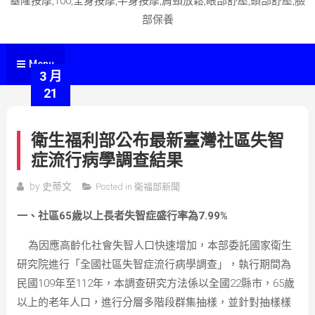
基隆按摩,100,全身按摩,半身按摩,肩頸放鬆,眼部舒壓,頭部舒壓,臉
部保養
Menu
3 月
21
衛生福利部公布最新臺灣社區失智
症流行病學調查結果
by
史蒂文
Posted in
衛福部新聞
一、社區65歲以上長者失智症盛行率為7.99%
為因應高齡化社會失智人口快速增加，本部委託國家衛生
研究院進行「全國社區失智症流行病學調查」，執行期間為
民國109年至112年，本調查研究方法係以全國22縣市，65歲
以上的老年人口，進行分層多階段群集抽樣，並針對抽樣樣