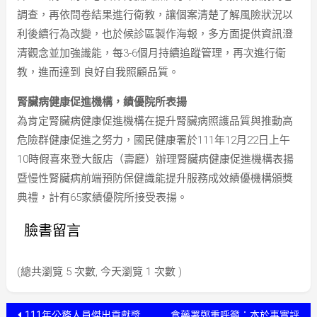
調查，再依問卷結果進行衛教，讓個案清楚了解風險狀況以
利後續行為改變，也於候診區製作海報，多方面提供資訊澄
清觀念並加強識能，每3-6個月持續追蹤管理，再次進行衛
教，進而達到 良好自我照顧品質。
腎臟病健康促進機構，績優院所表揚
為肯定腎臟病健康促進機構在提升腎臟病照護品質與推動高
危險群健康促進之努力，國民健康署於111年12月22日上午
10時假喜來登大飯店（壽廳）辦理腎臟病健康促進機構表揚
暨慢性腎臟病前端預防保健識能提升服務成效績優機構頒獎
典禮，計有65家績優院所接受表揚。
臉書留言
(總共瀏覽 5 次數, 今天瀏覽 1 次數 )
文
111年公務人員傑出貢獻獎
食藥署鄭重呼籲：本於事實評