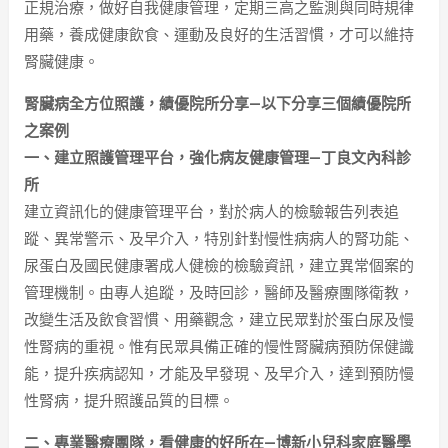
正規治療，做好自我健康管理，定期三高之監測與同時規律
用藥，養成健康飲食、運動及良好的生活習慣，才可以維持
腎臟健康。
腎臟病全方位照護，績優院所分享—以下分享三個績優院所
之案例
一、建立照護管理平台，強化病友健康管理—丁良文內科診
所
建立資訊化的健康管理平台，對於病人的檢驗報告列表追
蹤、異常警示、及早介入，特別針對慢性病病人的腎功能、
尿蛋白及國民健康署成人健檢的檢驗資訊，建立異常個案的
管理機制。由專人追蹤，及時回診，醫師及醫療團隊衛教，
改變生活及飲食習慣、用藥觀念，建立民眾對於蛋白尿及慢
性腎病的重視。惟有民眾具備正確的慢性腎臟病預防保健識
能，提升疾病認知，才能及早發現、及早介入，達到預防慢
性腎病，提升照護品質的目標。
二、專業醫療團隊，看健康的好所在—博新小兒科家庭醫學