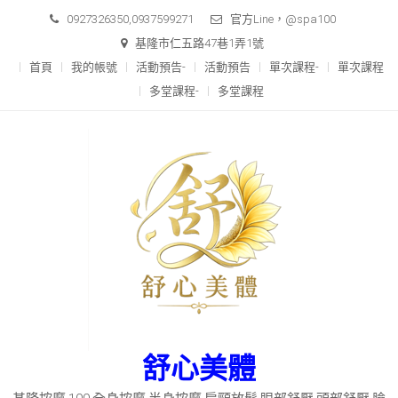
Skip
0927326350,0937599271
官方Line，@spa100
to
基隆市仁五路47巷1弄1號
content
首頁
我的帳號
活動預告-
活動預告
單次課程-
單次課程
多堂課程-
多堂課程
舒心美體