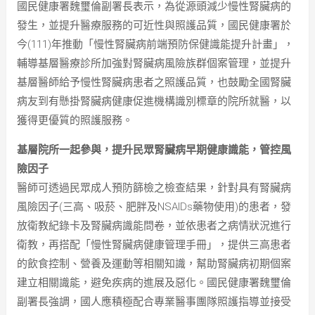
國民健康署魏璽倫副署長表示，為從源頭減少慢性腎臟病的
發生，並提升醫療服務的可近性與照護品質，國民健康署於
今(111)年推動「慢性腎臟病前端預防保健識能提升計畫」，
輔導基層醫療診所加強對腎臟病風險族群個案管理，並提升
基層醫師給予慢性腎臟病患者之照護品質，也鼓勵全國腎臟
病友到有懸掛腎臟病健康促進機構識別標章的院所就醫，以
獲得更優質的照護服務。
基層院所一起參與，提升民眾腎臟病早期健康識能，管控風
險因子
醫師可透過民眾成人預防篩檢之檢查結果，針對具有腎臟病
風險因子(三高、吸菸、肥胖及NSAIDs藥物使用)的患者，發
放衛教紀錄卡及腎臟病識能問卷，並依患者之病情狀況進行
衛教，再搭配「慢性腎臟病健康管理手冊」，提供三高患者
的飲食控制、營養及運動等相關知識，幫助腎臟病初期個案
建立相關識能，避免疾病的進展及惡化。國民健康署魏璽倫
副署長強調，國人應積極配合專業醫事團隊照護指導並接受