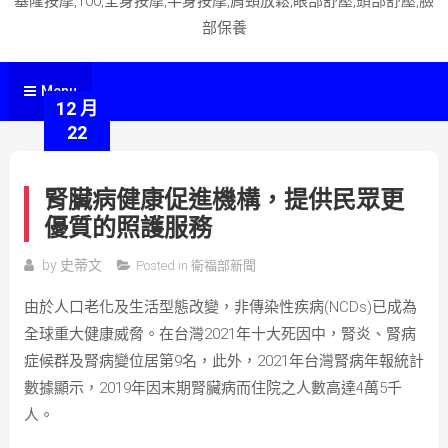
基隆按摩,100,全身按摩,半身按摩,肩頸放鬆,眼部舒壓,頭部舒壓,臉
部保養
Menu
12 月
22
腎臟病健康促進機構，提供民眾更
優質的照護服務
by
史蒂文
Posted in
衛福部新聞
由於人口老化及生活型態改變，非傳染性疾病(NCDs)已成為
全球重大健康威脅。在台灣2021年十大死因中，腎炎、腎病
症候群及腎病變位居第9名，此外，2021年台灣腎病年報統計
數據顯示，2019年因末期腎臟病而住院之人數高達4萬5千
人。