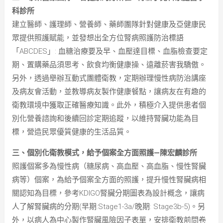
科診所
建立醫師、護理師、營養師、藥師團隊針對健康及亞健康民
眾提供照護賦能，並發想出全方位腎病照護防治標語
「ABCDES」: 血糖治療要及早、血壓達目標、血脂檢查要定
期、置購藥品須思考、飲食均衡健康操、遠離菸害我驕傲。
另外，透過舉辦互動式團體衛教，定期辦理慢性病防治講座
及病友會活動，並教導病友製作健康餐點，讓病友在有趣的
衛教環境中獲取正確醫療知識。此外，積極介入提供患者個
別化營養諮詢和後續回診定期追蹤，以維持腎臟功能為目
標，營造民眾優質健康的生活品質。
三、個別化衛教模式，給予個案全方面照護—陳宏麟診所
照護個案多為慢性病（糖尿病、高血壓、高血脂、慢性腎臟
病等）個案，為給予個案全方面的照護，提升慢性腎臟病相
關認知為目標，參考KDIGO腎臟分期圖表為設計概念，讓病
人了解腎臟病的分期(早期:Stage1-3a/晚期: Stage3b-5)。另
外，以病人為中心製作腎臟風險因子表單，安排衛教前問卷