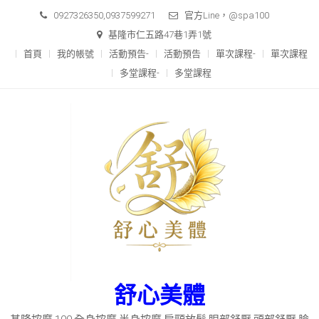
Skip
0927326350,0937599271
官方Line，@spa100
to
基隆市仁五路47巷1弄1號
content
首頁
我的帳號
活動預告-
活動預告
單次課程-
單次課程
多堂課程-
多堂課程
舒心美體