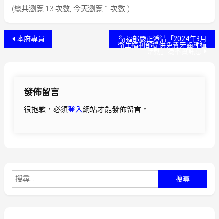
(總共瀏覽 13 次數, 今天瀏覽 1 次數 )
文
本府專員
衛福部嚴正澄清「2024年3月
衛生福利部提供免費牙齒種植
活動」為不實訊息
章
導
發佈留言
覽
很抱歉，必須
登入
網站才能發佈留言。
搜
尋
關
鍵