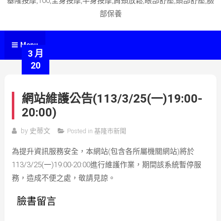
基隆按摩,100,全身按摩,半身按摩,肩頸放鬆,眼部舒壓,頭部舒壓,臉
部保養
Menu
3 月
20
網站維護公告(113/3/25(一)19:00-
20:00)
by
史蒂文
Posted in
基隆市新聞
為提升資訊服務安全，本網站(包含各所屬機關網站)將於
113/3/25(一)19:00-20:00進行維護作業，期間該系統暫停服
務，造成不便之處，敬請見諒。
臉書留言