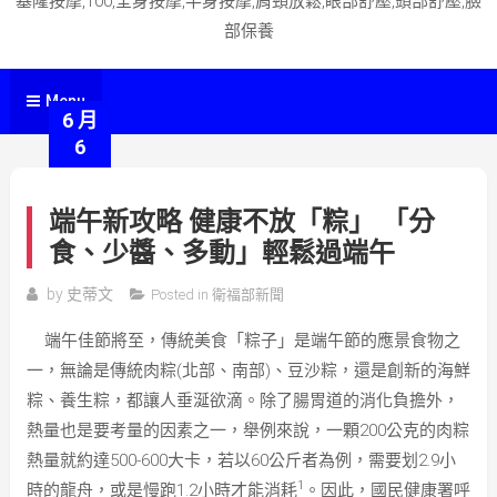
基隆按摩,100,全身按摩,半身按摩,肩頸放鬆,眼部舒壓,頭部舒壓,臉
部保養
Menu
6 月
6
端午新攻略 健康不放「粽」 「分
食、少醬、多動」輕鬆過端午
by
史蒂文
Posted in
衛福部新聞
端午佳節將至，傳統美食「粽子」是端午節的應景食物之
一，無論是傳統肉粽(北部、南部)、豆沙粽，還是創新的海鮮
粽、養生粽，都讓人垂涎欲滴。除了腸胃道的消化負擔外，
熱量也是要考量的因素之一，舉例來說，一顆200公克的肉粽
熱量就約達500-600大卡，若以60公斤者為例，需要划2.9小
1
時的龍舟，或是慢跑1.2小時才能消耗
。因此，國民健康署呼