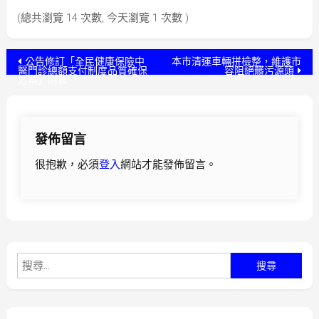
(總共瀏覽 14 次數, 今天瀏覽 1 次數 )
文
公告修訂「全⺠健康保險中
本市清運車輛拼檢整，維護市
醫⾨診總額⽀付制度品質確保
容阻絕髒污源頭
⽅案」附表
章
導
發佈留言
覽
很抱歉，必須
登入
網站才能發佈留言。
搜
尋
關