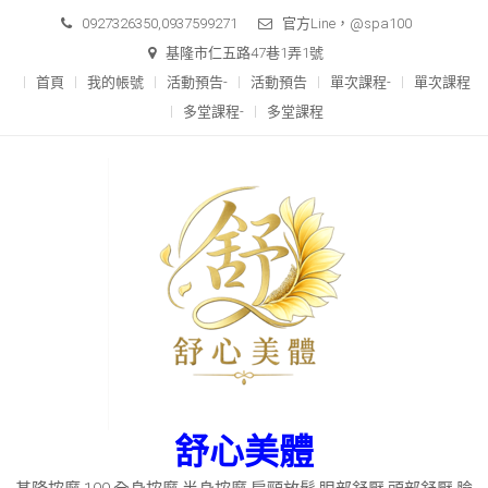
Skip
0927326350,0937599271
官方Line，@spa100
to
基隆市仁五路47巷1弄1號
content
首頁
我的帳號
活動預告-
活動預告
單次課程-
單次課程
多堂課程-
多堂課程
舒心美體