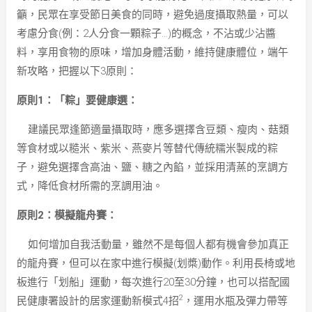
籲，民眾在享受節日美食的同時，避免過度攝取熱量，可以
考慮分食(例：2人分食一顆粽子…)的概念，不沾或少沾醬
料，享用食物的原味，增加身體活動，維持健康體位，端午
新攻略，把握以下3原則：
原則1：「粽」要健康選：
建議民眾逢節適量攝取時，應多選擇含豆類、瘦肉、菇類
等食材或以糙米、紫米、燕麥片等替代傳統糯米製成的粽
子，避免選擇含高油、鹽、糖之內餡，並採用清蒸的烹調方
式，降低食材所需的烹調用油。
原則2：模擬龍舟賽：
如何增加自我活動量，雖然不是每個人都有機會參加真正
的龍舟賽，但可以在家中進行模擬(划槳)動作。利用長椅或地
板進行「划船」運動，每次進行20至30分鐘，也可以搭配國
2
民健康署設計的居家運動新模式4招
，運用水瓶及彈力帶等