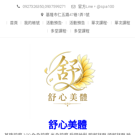
Skip
0927326350,0937599271
官方Line，@spa100
to
基隆市仁五路47巷1弄1號
content
首頁
我的帳號
活動預告-
活動預告
單次課程-
單次課程
多堂課程-
多堂課程
舒心美體