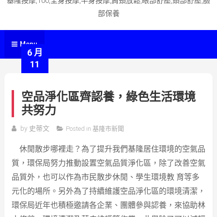
基隆按摩,100,全身按摩,半身按摩,肩頸放鬆,眼部舒壓,頭部舒壓,臉
部保養
Menu
6 月
11
空品淨化區齊認養，綠色生活環境
共努力
by
史蒂文
Posted in
基隆市新聞
休閒散步哪裡走？為了提升我們基隆居住環境的空氣品
質，環保局努力推動設置空氣品質淨化區，除了改善空氣
品質外，也可以作為市民散步休閒、學生環境教 育等多
元化的場所。另外為了持續維護空品淨化區的環境清潔，
環保局近年也積極邀請各企業、團體參與認養，來協助林