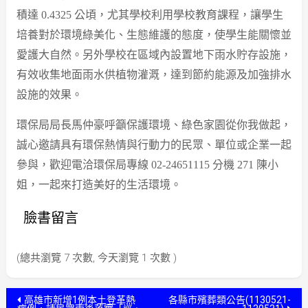
積達 0.4325 公頃，尤其學校利用學校教育課程，讓學生
培養對於環境綠美化、生態維護的態度，使學生能關懷並
愛護大自然。另外學校在區域內設置地下雨水貯存設施，
有效收集地面雨水供植物灌溉，達到節約能源及加強排水
設施的效果。
環保局局長馬仲豪呼籲保護環境、綠色家園從你我做起，
誠心邀請具有環保熱情與行動力的民眾、單位或企業一起
參與，歡迎電洽環保局專線 02-24651115 分機 271 陳小
姐，一起來打造美好的生活環境。
臉書留言
(總共瀏覽 7 次數, 今天瀏覽 1 次數 )
文
高雄市新增1例本土登革熱
各縣市殯葬類公告(1130521-