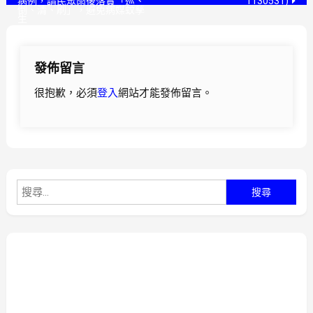
病例，請民眾雨後落實「巡、
1130531)
倒、清、刷」，避免病媒蚊孳
章
生
導
發佈留言
覽
很抱歉，必須
登入
網站才能發佈留言。
搜
尋
關
鍵
字: