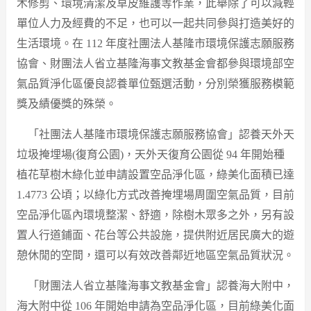
木修剪、環境清潔及草皮維護等作業，此舉除了可以減輕
單位人力及經費的不足，也可以一起共同參與打造美好的
生活環境。在 112 年度社團法人基隆市環境保護志願服務
協會、財團法人省立基隆海事文教基金會都參與環境部空
氣品質淨化區優良認養單位甄選活動，分別榮獲服務模範
獎及績優獎的殊榮。
「社團法人基隆市環境保護志願服務協會」認養天外天
垃圾掩埋場(復育公園)，天外天復育公園從 94 年開始種
植花草樹木綠化並申請設置空品淨化區，綠美化面積已達
1.4773 公頃；以綠化方式改善掩埋場周圍空氣品質，目前
空品淨化區內環境整潔、舒適，除樹木眾多之外，另有設
置人行道鋪面、花台等公共設施，提供附近居民廣大的遊
憩休閒的空間，還可以有效改善鄰近地區空氣品質狀況。
「財團法人省立基隆海事文教基金會」認養海大附中，
海大附中從 106 年開始申請為空品淨化區，目前綠美化面