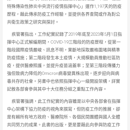
特殊傳染性肺炎中央流行疫情指揮中心」運作1,197天的防疫
歷程，藉此傳承防疫工作經驗，並提供各界查閱或作為對公
共衛生政策之研究與探討。
疾管署指出，工作紀實記錄了2019年底至2023年5月1日指
揮中心正式解編期間，COVID-19三階段的防疫歷程，從第一
階段國際疫情嚴峻、訊息不明，果斷地採取嚴格圍堵與精準
防疫措施；第二階段發生本土疫情，大規模動員推動社區防
疫，提供醫療照護，並提升疫苗涵蓋率；至第三階段傳播力
強但致病力降低的Omicron病毒變異株出現，逐步迎向與病
毒共存的社會。另書中也依照指揮中心一級開設架構，詳實
記敘各部會參與其中十大任務分組之重點工作內容。
疾管署強調，此工作紀實的內容雖是以中央各部會在指揮
中心架構下協力防疫的視角來撰寫，但防疫工作的推展，卻
是有賴所有地方政府、醫療院所、各個民間團體與國人全體
共同努力的成果。此書的出版，更是要藉此向參與防疫工作