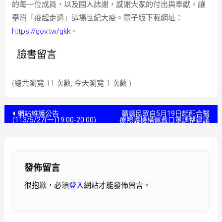
的每一位成員，以及國人誌謝，感謝大家的付出與奉獻，讓
臺灣「疫起走過」這場世紀大疫。電子版下載網址：
https://gov.tw/gkk
。
臉書留言
(總共瀏覽 11 次數, 今天瀏覽 1 次數 )
文
網站維護公告
籲請民眾自5月19日起配合醫
(113/5/27(一)19:00-20:00)
療照護機構佩戴口罩調整建議
章
導
發佈留言
覽
很抱歉，必須
登入
網站才能發佈留言。