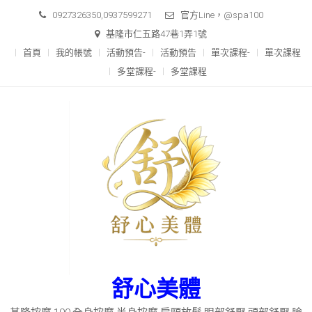
Skip
0927326350,0937599271
官方Line，@spa100
to
基隆市仁五路47巷1弄1號
content
首頁
我的帳號
活動預告-
活動預告
單次課程-
單次課程
多堂課程-
多堂課程
舒心美體