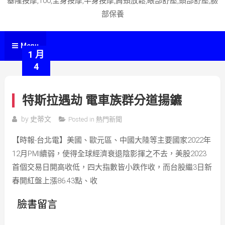
基隆按摩,100,全身按摩,半身按摩,肩頸放鬆,眼部舒壓,頭部舒壓,臉
部保養
Menu
1 月
4
特斯拉遇劫 電車族群分道揚鑣
by
史蒂文
Posted in
熱門新聞
【時報-台北電】美國、歐元區、中國大陸等主要國家2022年
12月PMI續弱，使得全球經濟衰退陰影揮之不去，美股2023
首個交易日開高收低，四大指數皆小跌作收，而台股繼3日新
春開紅盤上漲86.43點、收
臉書留言