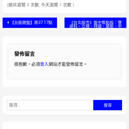
(總共瀏覽 4 次數, 今天瀏覽 1 次數 )
文
【台股開盤】跌37.17點
《台北股市》盤中焦點股：豐
達科、立積、祥碩、華新、中
興電、盛達
章
導
發佈留言
覽
很抱歉，必須
登入
網站才能發佈留言。
搜
尋
關
鍵