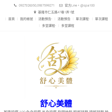
Skip
0927326350,0937599271
官方Line，@spa100
to
基隆市仁五路47巷1弄1號
content
首頁
我的帳號
活動預告-
活動預告
單次課程-
單次課程
多堂課程-
多堂課程
舒心美體