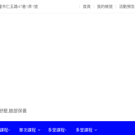
隆市仁五路47巷1弄1號
首頁
我的帳號
活動預告
部舒壓,臉部保養
課程-
單次課程
多堂課程-
多堂課程