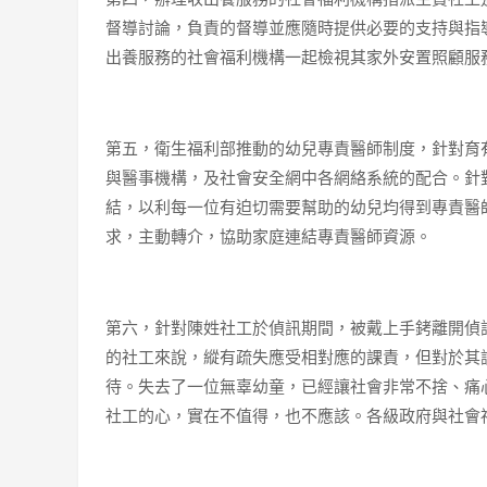
督導討論，負責的督導並應隨時提供必要的支持與指
出養服務的社會福利機構一起檢視其家外安置照顧服
第五，衛生福利部推動的幼兒專責醫師制度，針對育
與醫事機構，及社會安全網中各網絡系統的配合。針
結，以利每一位有迫切需要幫助的幼兒均得到專責醫
求，主動轉介，協助家庭連結專責醫師資源。
第六，針對陳姓社工於偵訊期間，被戴上手銬離開偵
的社工來說，縱有疏失應受相對應的課責，但對於其
待。失去了一位無辜幼童，已經讓社會非常不捨、痛
社工的心，實在不值得，也不應該。各級政府與社會