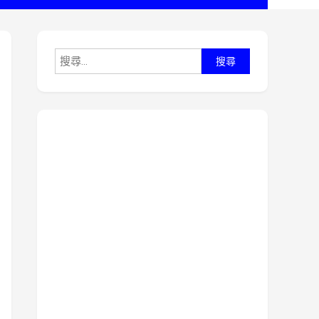
搜
尋
關
鍵
字: