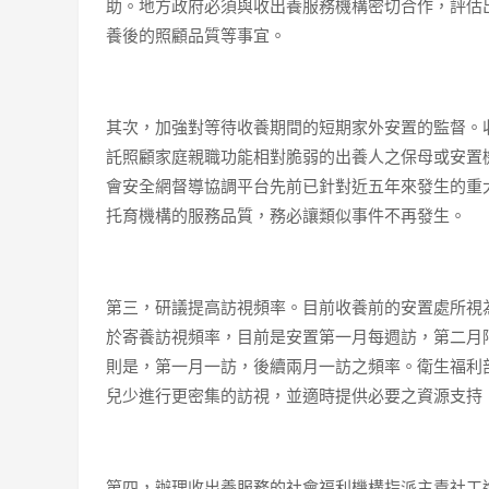
助。地方政府必須與收出養服務機構密切合作，評估
養後的照顧品質等事宜。
其次，加強對等待收養期間的短期家外安置的監督。
託照顧家庭親職功能相對脆弱的出養人之保母或安置
會安全網督導協調平台先前已針對近五年來發生的重
托育機構的服務品質，務必讓類似事件不再發生。
第三，研議提高訪視頻率。目前收養前的安置處所視
於寄養訪視頻率，目前是安置第一月每週訪，第二月
則是，第一月一訪，後續兩月一訪之頻率。衛生福利
兒少進行更密集的訪視，並適時提供必要之資源支持
第四，辦理收出養服務的社會福利機構指派主責社工