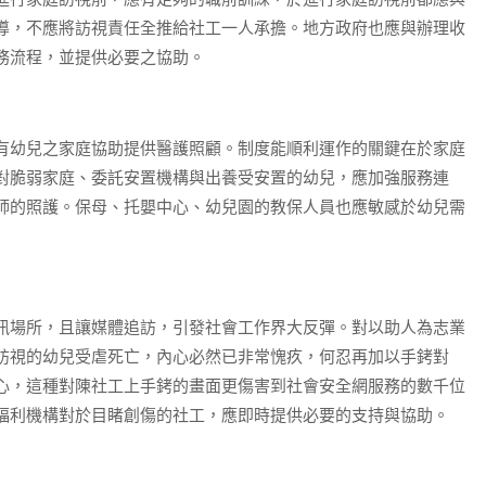
導，不應將訪視責任全推給社工一人承擔。地方政府也應與辦理收
務流程，並提供必要之協助。
有幼兒之家庭協助提供醫護照顧。制度能順利運作的關鍵在於家庭
對脆弱家庭、委託安置機構與出養受安置的幼兒，應加強服務連
師的照護。保母、托嬰中心、幼兒園的教保人員也應敏感於幼兒需
訊場所，且讓媒體追訪，引發社會工作界大反彈。對以助人為志業
訪視的幼兒受虐死亡，內心必然已非常愧疚，何忍再加以手銬對
心，這種對陳社工上手銬的畫面更傷害到社會安全網服務的數千位
福利機構對於目睹創傷的社工，應即時提供必要的支持與協助。