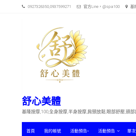
Skip
0927326350,0937599271
官方Line，@spa100
基
to
content
舒心美體
基隆按摩,100,全身按摩,半身按摩,肩頸放鬆,眼部舒壓,頭
首頁
我的帳號
活動預告-
活動預告
單次