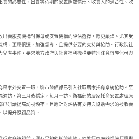
出養的必要性、出養等待期的安置照顧情形、收養人的適合性、收
收出養服務機構對保母或安置機構的評估選擇，應更嚴謹。尤其受
機構，更應慎選，加強督導，且提供必要的支持與協助。行政院社
大兒虐事件，要求地方政府與社會福利機構要特別注意督導保母與
為是家外安置一環，縣市陸續都已引入社區居家托育系統協助。至
隔週訪，第三月後穩定，每月一訪。衛福部的居家托育安置處理原
部已研議提高訪視頻率，且應針對評估有支持與協助需求的被收養
，以提升照顧品質。
進行家庭訪視前，應有足夠的職前訓練，於進行家庭訪視前都應與