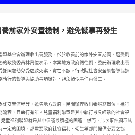
出養前家外安置機制，避免憾事再發生
聯盟基金會辦理收出養服務，卻於收養前的家外安置期間，遭受劉
務的政務委員林萬億表示，本案地方政府循往例，委託辦理收出養
受託照顧幼兒受虐致死案，實在不該。行政院社會安全網督導協調
務執行的督導與協助事項檢討，避免類似事件再發生。
委託安置流程等，邀集地方政府、民間辦理收出養服務單位，進行
務流程，且執行有年。兒童福利聯盟是其中執行最具經驗的社會福
，兒童福利聯盟就是其中倡議最積極的團體。然而，此次事件顯示其
有一定的困境，都需要政府社會福利、衛生等部門提供必要之協