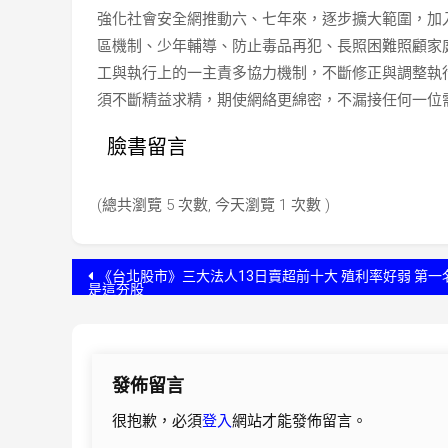
強化社會安全網推動六、七年來，逐步擴大範圍，加
區機制、少年輔導、防止毒品再犯、長照困難照顧家
工與執行上的一主責多協力機制，不斷修正與調整執
須不斷精益求精，期使網絡更綿密，不漏接任何一位
臉書留言
(總共瀏覽 5 次數, 今天瀏覽 1 次數 )
文
《台北股市》三大法人13日賣超前十大 殖利率好弱 第一
是這夯股
章
導
發佈留言
覽
很抱歉，必須
登入
網站才能發佈留言。