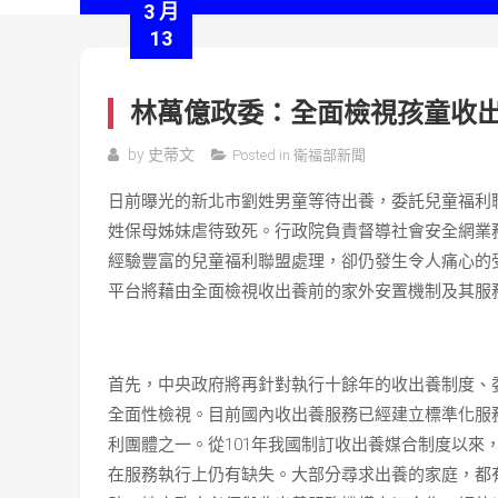
3 月
13
林萬億政委：全面檢視孩童收
by
史蒂文
Posted in
衛福部新聞
日前曝光的新北市劉姓男童等待出養，委託兒童福利
姓保母姊妹虐待致死。行政院負責督導社會安全網業
經驗豐富的兒童福利聯盟處理，卻仍發生令人痛心的
平台將藉由全面檢視收出養前的家外安置機制及其服
首先，中央政府將再針對執行十餘年的收出養制度、
全面性檢視。目前國內收出養服務已經建立標準化服
利團體之一。從101年我國制訂收出養媒合制度以來
在服務執行上仍有缺失。大部分尋求出養的家庭，都