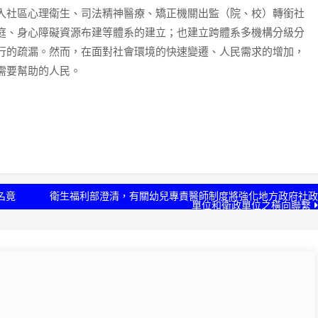
入社區心理衛生、司法精神醫療、矯正機關出監（院、校）轉銜社
庭、身心障礙資源布建等體系的建立；也建立跨體系多機構分級分
行的疏漏。然而，在面對社會環境的快速變遷、人民需求的增加，
需要幫助的人民。
名竟
衛生福利部澄清，有關幼兒專責醫師制度將強化地方政府社政
單位和衛政單位之橫向聯繫