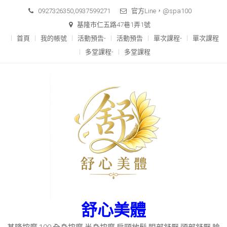
Skip
0927326350,0937599271
官方Line，@spa100
to
基隆市仁五路47巷1弄1號
content
首頁
我的帳號
活動預告-
活動預告
單次課程-
單次課程
多堂課程-
多堂課程
舒心美體