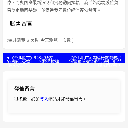
障，而與國際最新法制和實務動向接軌，為活絡跨境數位貿
易奠定穩固基礎，並促進我國數位經濟蓬勃發展。
臉書留言
(總共瀏覽 8 次數, 今天瀏覽 1 次數 )
文
《台北股市》943沒破發！
《台北股市》賴清德就職演說
929股息香搶上車 它換將掀牌
無驚喜 大盤急殺156點、航空
後搶人氣王
觀光同落難
章
導
發佈留言
覽
很抱歉，必須
登入
網站才能發佈留言。