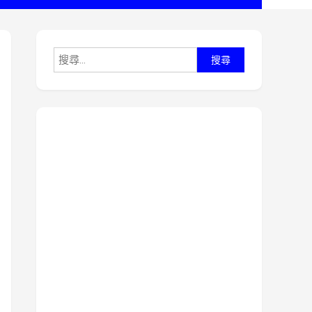
搜
尋
關
鍵
字: