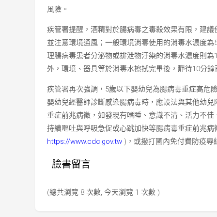
風險。
疾管署提醒，酒精對於腸病毒之毒殺效果有限，建議
並注意環境通風；一般環境消毒使用的消毒水濃度為500 pp
理腸病毒患者分泌物或排泄物汙染的消毒水濃度則為1,000 p
外，環境、器具等於消毒水擦拭完畢後，靜待10分
疾管署再次強調，5歲以下嬰幼兒為腸病毒重症高危
嬰幼兒經醫師診斷感染腸病毒時，應設法與其他幼兒
重症前兆病徵，如發現有嗜睡、意識不清、活力不佳
持續嘔吐與呼吸急促或心跳加快等腸病毒重症前兆病
https://www.cdc.gov.tw
)，或撥打國內免付費防疫專線192
臉書留言
(總共瀏覽 8 次數, 今天瀏覽 1 次數 )