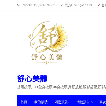
Skip
0927326350,0937599271
官方Line，@spa100
基
to
content
舒心美體
基隆按摩,100,全身按摩,半身按摩,肩頸放鬆,眼部舒壓,頭
首頁
我的帳號
活動預告-
活動預告
單次