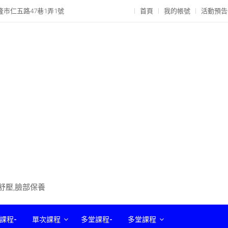
隆市仁五路47巷1弄1號
首頁
我的帳號
活動預告
部舒壓,臉部保養
課程-
單次課程
多堂課程-
多堂課程