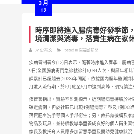
3 月
12
時序即將進入腸病毒好發季節
境清潔與消毒，落實生病在家
by
史蒂文
Posted in
衛福部新聞
疾病管制署今(12)日表示，隨著時序進入春季，腸病
9日)全國腸病毒門急診就診計6,084人次，與歷年
課累計已超越去(2023)年同期，依據國內歷年監測
月進入流行期，於5月底至6月中達到高峰，須持續
疾管署指出，實驗室監測顯示，近期腸病毒持續於社區中
確定病例，但於社區已出現4例腸病毒71型及1例D
落實肥皂洗手等個人手部衛生；另，教托育機構及家
物品及玩具，並持續教導學童養成良好的個人衛生習
家長及教托育人員應多加留意學童及嬰幼兒健康狀況