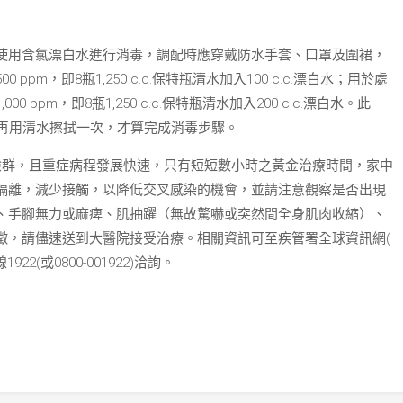
使用含氯漂白水進行消毒，調配時應穿戴防水手套、口罩及圍裙，
m，即8瓶1,250 c.c.保特瓶清水加入100 c.c.漂白水；用於處
pm，即8瓶1,250 c.c.保特瓶清水加入200 c.c.漂白水。此
鐘再用清水擦拭一次，才算完成消毒步驟。
險群，且重症病程發展快速，只有短短數小時之黃金治療時間，家中
隔離，減少接觸，以降低交叉感染的機會，並請注意觀察是否出現
、手腳無力或麻痺、肌抽躍（無故驚嚇或突然間全身肌肉收縮）、
徵，請儘速送到大醫院接受治療。相關資訊可至疾管署全球資訊網(
2(或0800-001922)洽詢。