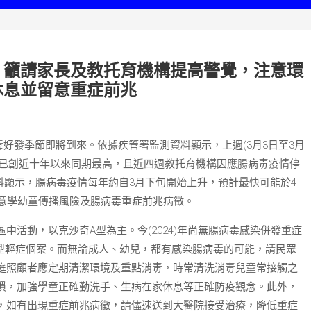
，籲請家長及教托育機構提高警覺，注意環
休息並留意重症前兆
毒好發季節即將到來。依據疾管署監測資料顯示，上週(3月3日至3月
相比已創近十年以來同期最高，且近四週教托育機構因應腸病毒疫情停
資料顯示，腸病毒疫情每年約自3月下旬開始上升，預計最快可能於4
注意學幼童傳播風險及腸病毒重症前兆病徵。
活動，以克沙奇A型為主。今(2024)年尚無腸病毒感染併發重症
68型輕症個案。而無論成人、幼兒，都有感染腸病毒的可能，請民眾
庭照顧者應定期清潔環境及重點消毒，時常清洗消毒兒童常接觸之
慣，加強學童正確勤洗手、生病在家休息等正確防疫觀念。此外，
，如有出現重症前兆病徵，請儘速送到大醫院接受治療，降低重症