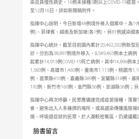
染且具慢性病史、16例未接種3劑以上COVID-19疫苗
至12月16日，詳如新聞稿附件。
指揮中心說明，今日新增48例境外移入個案中，為19
例)、菲律賓、越南及新加坡(各1例)，另81例感染國家
指揮中心統計，截至目前國內累計20,462,352例新型冠狀病
診，分別為38,897例境外移入、8,549,463例本土
起累計14,913例COVID-19死亡病例，其中14,89
1,583例、高雄市1,460例、臺南市1,113例、桃園市
例、苗栗縣410例、嘉義縣389例、宜蘭縣318例、基
192例、新竹市160例、金門縣36例、澎湖縣36例；
指揮中心再次呼籲，民眾應儘速完成疫苗接種，落實
會，避免出入人多擁擠的場所，或高感染傳播風險場
燒、呼吸道症狀的民眾，於人潮較密集區，仍建議戴
臉書留言