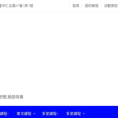
隆市仁五路47巷1弄1號
首頁
我的帳號
活動預告
部舒壓,臉部保養
課程-
單次課程
多堂課程-
多堂課程