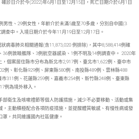
。確診日介於今(2022)年6月1日至12月15日，死亡日期介於6月1日
例男性、29例女性，年齡介於未滿5歲至70多歲，分別自中國(3
調查中。入境日期介於今年11月19日至12月17日。
毒肺炎相關通報(含11,873,020 例排除)，其中8,588,414例確
病例、36例敦睦艦隊、3例航空器感染、1例不明及14例調查中。 2020年
6例本土，個案居住縣市分布為新北市2,917例、臺北市1,622例、臺中市
1,102例、彰化縣929例、屏東縣580例、南投縣489例、雲林縣488
隆市311例、花蓮縣259例、嘉義市254例、新竹縣248例、臺東縣
另17例為境外移入。
手部衛生及咳嗽禮節等個人防護措施，減少不必要移動、活動或集
域，主動積極配合各項防疫措施，並提醒體質敏感、有慢性病或發
口罩，共同維護國內社區健康。