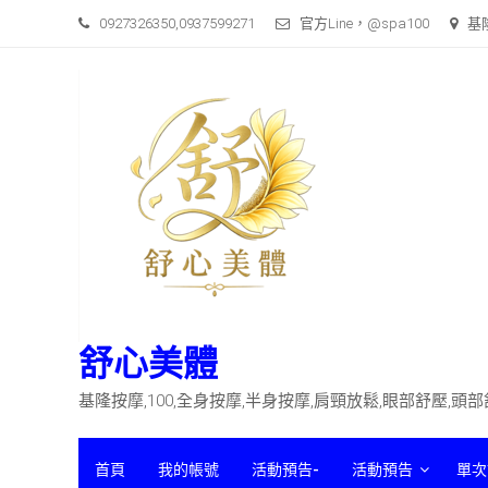
Skip
0927326350,0937599271
官方Line，@spa100
基
to
content
舒心美體
基隆按摩,100,全身按摩,半身按摩,肩頸放鬆,眼部舒壓,頭
首頁
我的帳號
活動預告-
活動預告
單次