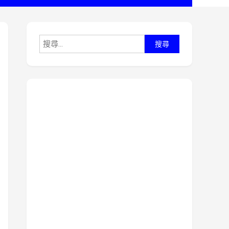
搜
尋
關
鍵
字: