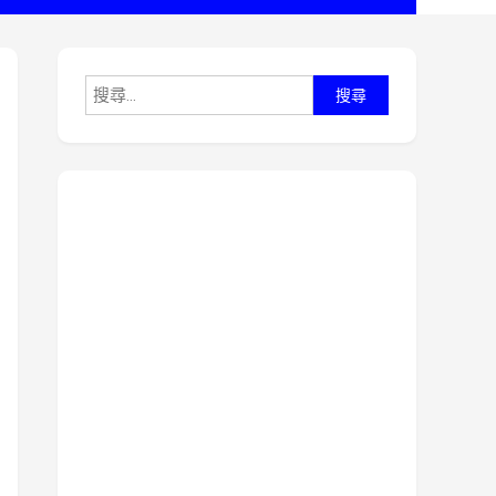
搜
尋
關
鍵
字: