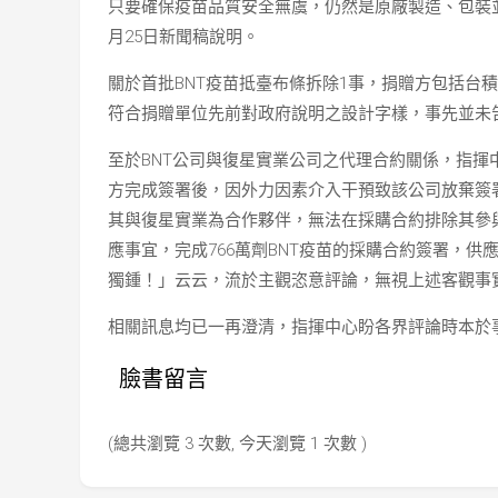
只要確保疫苗品質安全無虞，仍然是原廠製造、包裝
月25日新聞稿說明。
關於首批BNT疫苗抵臺布條拆除1事，捐贈方包括台
符合捐贈單位先前對政府說明之設計字樣，事先並未
至於BNT公司與復星實業公司之代理合約關係，指揮中
方完成簽署後，因外力因素介入干預致該公司放棄簽
其與復星實業為合作夥伴，無法在採購合約排除其參與。
應事宜，完成766萬劑BNT疫苗的採購合約簽署，
獨鍾！」云云，流於主觀恣意評論，無視上述客觀事
相關訊息均已一再澄清，指揮中心盼各界評論時本於
臉書留言
(總共瀏覽 3 次數, 今天瀏覽 1 次數 )