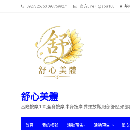
Skip
0927326350,0937599271
官方Line，@spa100
基
to
content
舒心美體
基隆按摩,100,全身按摩,半身按摩,肩頸放鬆,眼部舒壓,頭
首頁
我的帳號
活動預告-
活動預告
單次