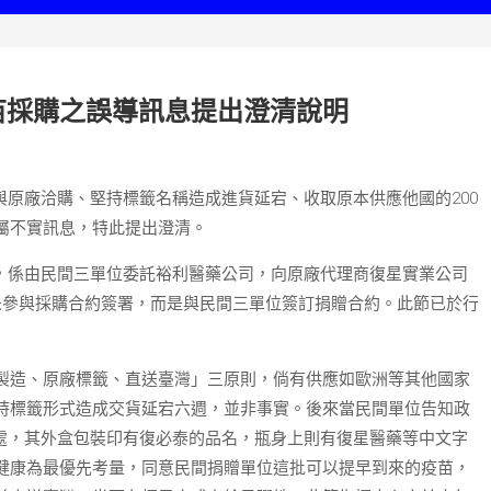
苗採購之誤導訊息提出澄清說明
與原廠洽購、堅持標籤名稱造成進貨延宕、收取原本供應他國的200
屬不實訊息，特此提出澄清。
約，係由民間三單位委託裕利醫藥公司，向原廠代理商復星實業公司
並未參與採購合約簽署，而是與民間三單位簽訂捐贈合約。此節已於行
製造、原廠標籤、直送臺灣」三原則，倘有供應如歐洲等其他國家
持標籤形式造成交貨延宕六週，並非事實。後來當民間單位告知政
他處，其外盒包裝印有復必泰的品名，瓶身上則有復星醫藥等中文字
健康為最優先考量，同意民間捐贈單位這批可以提早到來的疫苗，