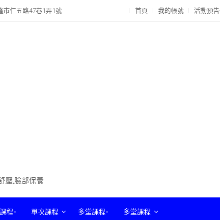
隆市仁五路47巷1弄1號
首頁
我的帳號
活動預告
部舒壓,臉部保養
課程-
單次課程
多堂課程-
多堂課程