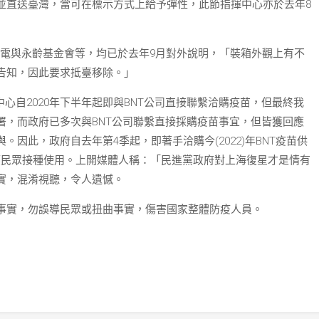
並直送臺灣，當可在標示方式上給予彈性，此節指揮中心亦於去年8
積電與永齡基金會等，均已於去年9月對外說明，「裝箱外觀上有不
告知，因此要求抵臺移除。」
心自2020年下半年起即與BNT公司直接聯繫洽購疫苗，但最終我
署，而政府已多次與BNT公司聯繫直接採購疫苗事宜，但皆獲回應
因此，政府自去年第4季起，即著手洽購今(2022)年BNT疫苗供
供應民眾接種使用。上開媒體人稱：「民進黨政府對上海復星才是情有
實，混淆視聽，令人遺憾。
事實，勿誤導民眾或扭曲事實，傷害國家整體防疫人員。