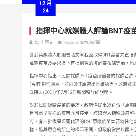
12 月
24
指揮中心就媒體人評論BNT疫
by
史蒂文
Posted in
衛福部新聞
針對某媒體人於臉書貼文就我國取得BNT疫苗未直接
萬劑疫苗及要求撤下首批到貨的復必泰布條等節，均
指揮中心指出，民間採購BNT疫苗所簽署的採購合
(香港復星)購買，並由BNT原廠出具確認書。政府
政院去(2021)年7月12日新聞稿詳細說明。
對於民間捐贈疫苗的要求，政府僅提出須符合「原廠
且可盡早配送的疫苗亦可接受，該媒體人指稱政府堅
府，有一批復星公司代理的BNT原廠疫苗本要銷往
樣，雖與原合約所定的標示不同，但政府當然以國人