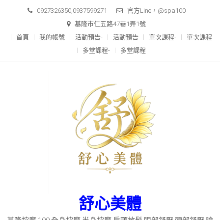
Skip
0927326350,0937599271
官方Line，@spa100
to
基隆市仁五路47巷1弄1號
content
首頁
我的帳號
活動預告-
活動預告
單次課程-
單次課程
多堂課程-
多堂課程
舒心美體