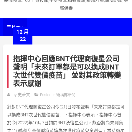
基隆按摩,100,全身按摩,半身按摩,肩頸放鬆,眼部舒壓,頭部舒壓,臉
部保養
Menu
12 月
22
指揮中心回應BNT代理商復星公司
聲明「未來訂單都是可以換成BNT
次世代雙價疫苗」 並對其政策轉變
表示感謝
by
史蒂文
Posted in
衛福部新聞
針對BNT代理商復星公司今(21)日發布聲明「未來訂單都是可
以換成BNT次世代雙價疫苗」，指揮中心表示，指揮中心曾
於今(2022)年10月7日詢問BNT及復星公司，能否將尚未到貨
之110萬劑兒童劑型疫苗換為次世代疫苗兒童劑型，當時復星