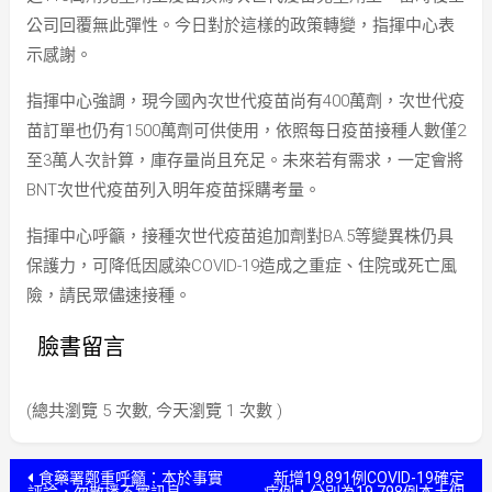
公司回覆無此彈性。今日對於這樣的政策轉變，指揮中心表
示感謝。
指揮中心強調，現今國內次世代疫苗尚有400萬劑，次世代疫
苗訂單也仍有1500萬劑可供使用，依照每日疫苗接種人數僅2
至3萬人次計算，庫存量尚且充足。未來若有需求，一定會將
BNT次世代疫苗列入明年疫苗採購考量。
指揮中心呼籲，接種次世代疫苗追加劑對BA.5等變異株仍具
保護力，可降低因感染COVID-19造成之重症、住院或死亡風
險，請民眾儘速接種。
臉書留言
(總共瀏覽 5 次數, 今天瀏覽 1 次數 )
文
食藥署鄭重呼籲：本於事實
新增19,891例COVID-19確定