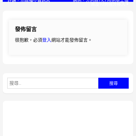
評論，勿散播不實訊息
病例，分別為19,798例本土個
案及93例境外移入
章
導
發佈留言
覽
很抱歉，必須
登入
網站才能發佈留言。
搜
尋
關
鍵
字: