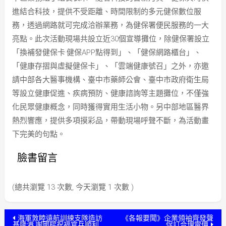
進結合科技，提供不受距離、時間限制的多元健保數位服
務，透過網路就可完成洽辦業務，為健保署便民服務的一大
亮點。此次活動現場共設立近30個宣導攤位，除健保署設立
「換補發健保卡·健保APP點得到」、「健保網路櫃台」、
「健康存摺與虛擬健保卡」、「雲端健康號召」之外，亦邀
請中部各大醫事機構、臺中市藥師公會、臺中市政府衛生局
等設立健康促進、疾病預防、健康諮詢等主題攤位，不僅強
化民眾健康概念，同時獲得實用生活小物。另中部地區醫界
熱烈響應，提供多項摸彩品，帶動現場呼聲不斷，為活動畫
下完美的句點。
臉書留言
(總共瀏覽 13 次數, 今天瀏覽 1 次數 )
文
海軍敦睦遠航訓練支隊造訪
《各報要聞》企業領袖齊發聲
基隆港 謝國樑祝福官兵順利
促訂合理電價