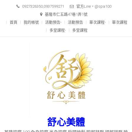
Skip
0927326350,0937599271
官方Line，@spa100
to
基隆市仁五路47巷1弄1號
content
首頁
我的帳號
活動預告-
活動預告
單次課程-
單次課程
多堂課程-
多堂課程
舒心美體