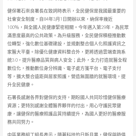
健保署石崇良署長在致詞時表示，全民健保是我國最重要的
社會安全制度，自84年3月1日開辦以來，納保率幾近
100％，與全國人民健康緊密相關。今年邁入第29年，為民眾
滿意度最高的公共政策。為升級服務，全民健保積極推動數
位轉型，強化數位基礎建設，並規劃整合個人化照護資訊之
家醫大平臺。除優化健康資料整合外，更將透過雲端查詢系
統3.0，提升醫療品質與病人安全；此外，全力打造就醫全程
數位化，推動數位身分辨識、電子處方箋平台、電子支付
等，擴大整合遠距與居家照護，營造無圍牆的就醫環境，提
升全民健康。
石署長感謝各界對健保的支持，期盼國人共同珍惜健保醫療
資源；更特別感謝全體醫界夥伴的付出，用心守護民眾健
康，讓健保的醫療照護品質持續提升，為國人更好的醫療服
務共同努力。
中區業務組丁組長表示，隨著科技的日新月異，健保與時俱