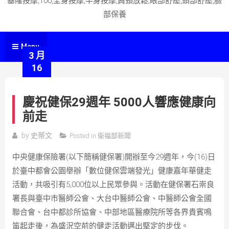
基隆按摩,100,全身按摩,半身按摩,肩頸放鬆,眼部舒壓,頭部舒壓,臉
部保養
Menu
3 月
16
慶祝健保29週年 5000人響應健康向
前走
by
史蒂文
Posted in
衛福部新聞
中央健康保險署(以下簡稱健保署)開辦至今29週年，今(16)日
於臺中都會公園舉辦「數位健保雲端發光」健康嘉年華健走
活動，共吸引有5,000位以上民眾參與。活動在健保署石崇良
署長與臺中市醫師公會、大台中醫師公會、中醫師公會全國
聯合會、台中都診所協會、中部地區醫療院所等各界貴賓鳴
笛起走後，為盛況空前的健走活動邁出堅定的步伐。