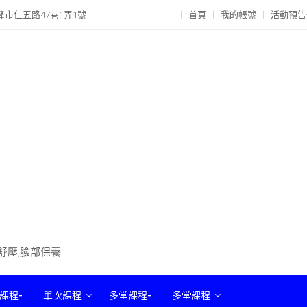
隆市仁五路47巷1弄1號
首頁
我的帳號
活動預告
部舒壓,臉部保養
課程-
單次課程
多堂課程-
多堂課程