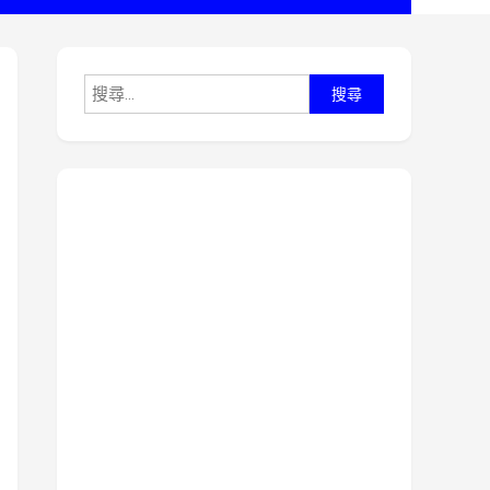
搜
尋
關
鍵
字: