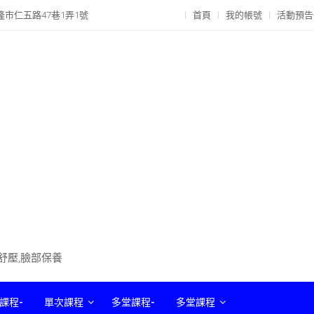
隆市仁五路47巷1弄1號
首頁
我的帳號
活動預告
部舒壓,臉部保養
課程-
單次課程
多堂課程-
多堂課程