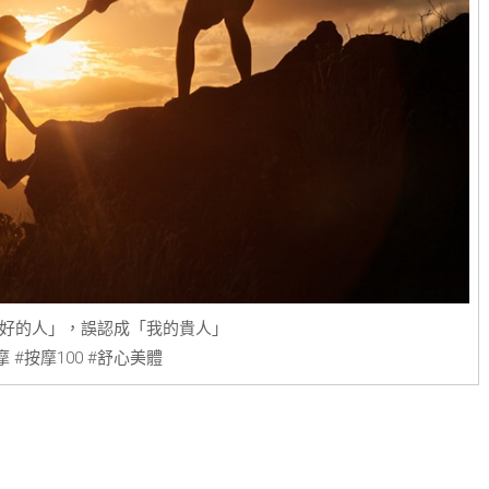
好的人」，誤認成「我的貴人」
 #按摩100 #舒心美體