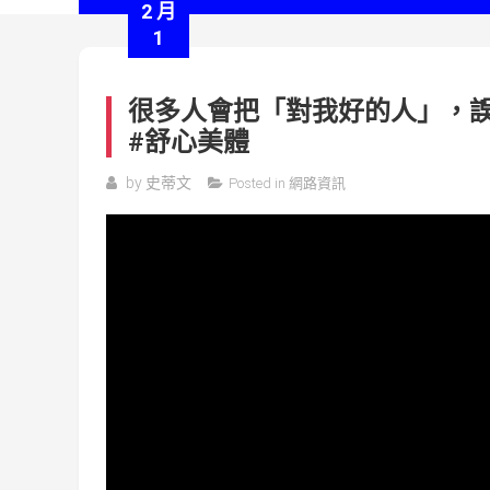
2 月
1
很多人會把「對我好的人」，誤認
#舒心美體
by
史蒂文
Posted in
網路資訊