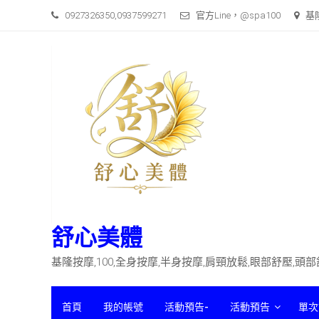
Skip
0927326350,0937599271
官方Line，@spa100
基
to
content
舒心美體
基隆按摩,100,全身按摩,半身按摩,肩頸放鬆,眼部舒壓,頭
首頁
我的帳號
活動預告-
活動預告
單次