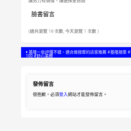
讓努力有價值，讓選擇更自由
臉書留言
(總共瀏覽 18 次數, 今天瀏覽 1 次數 )
文
基隆一些評價不錯、適合做按摩的店家推薦 #基隆按摩 
100 #舒心美體
章
導
發佈留言
覽
很抱歉，必須
登入
網站才能發佈留言。