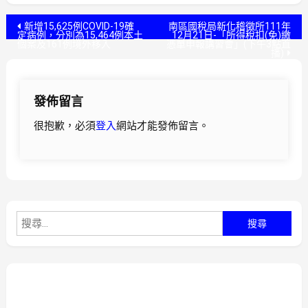
文
新增15,625例COVID-19確
南區國稅局新化稽徵所111年
定病例，分別為15,464例本土
12月21日-「所得稅扣(免)繳
個案及161例境外移入
憑單申報講習會」(下午3點直
章
播)
導
發佈留言
覽
很抱歉，必須
登入
網站才能發佈留言。
搜
尋
關
鍵
字: