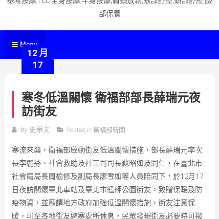
基隆按摩,100,全身按摩,半身按摩,肩頸放鬆,眼部舒壓,頭部舒壓,臉
部保養
Menu
12 月
17
寒冬低溫關懷 衛福部部長薛瑞元夜
訪街友
by
史蒂文
Posted in
衛福部新聞
寒流來襲，衛福部啟動街友低溫關懷措施，部長薛瑞元率次
長李麗芬、社會救助及社工司司長蘇昭如及同仁，在臺北市
社會局局長周榆修及副局長廖雪如等人員陪同下，於12月17
日夜訪關懷臺北車站及臺北市艋舺公園街友，致贈保暖及防
疫物資，並籲請地方政府加強低溫關懷措施，街友注意保
暖，可至各地街友避寒處所休息，民眾發現街友必要時可撥