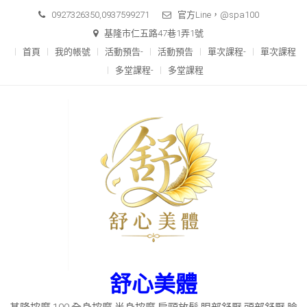
Skip
0927326350,0937599271
官方Line，@spa100
to
基隆市仁五路47巷1弄1號
content
首頁
我的帳號
活動預告-
活動預告
單次課程-
單次課程
多堂課程-
多堂課程
舒心美體