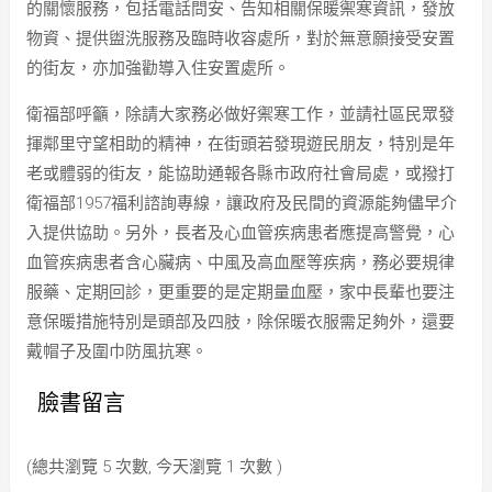
的關懷服務，包括電話問安、告知相關保暖禦寒資訊，發放
物資、提供盥洗服務及臨時收容處所，對於無意願接受安置
的街友，亦加強勸導入住安置處所。
衛福部呼籲，除請大家務必做好禦寒工作，並請社區民眾發
揮鄰里守望相助的精神，在街頭若發現遊民朋友，特別是年
老或體弱的街友，能協助通報各縣市政府社會局處，或撥打
衛福部1957福利諮詢專線，讓政府及民間的資源能夠儘早介
入提供協助。另外，長者及心血管疾病患者應提高警覺，心
血管疾病患者含心臟病、中風及高血壓等疾病，務必要規律
服藥、定期回診，更重要的是定期量血壓，家中長輩也要注
意保暖措施特別是頭部及四肢，除保暖衣服需足夠外，還要
戴帽子及圍巾防風抗寒。
臉書留言
(總共瀏覽 5 次數, 今天瀏覽 1 次數 )