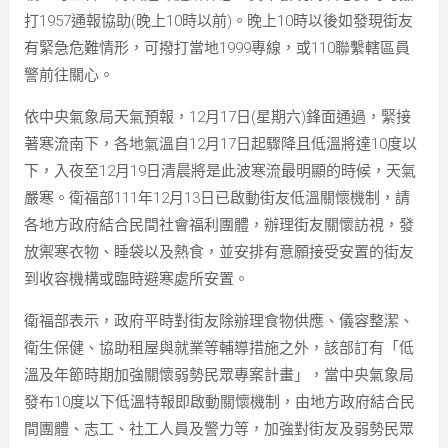
打1957通報協助(晚上10時以前)。晚上10時以後如發現街友
有緊急危難情形，可撥打當地1999專線，或110聯繫轄區員
警前往關心。
依中央氣象局天氣預報，12月17日(星期六)鋒面通過，緊接
著寒流南下，各地氣溫自12月17日起驟降且低溫將達10度以
下，入夜至12月19日清晨將是此波寒流最明顯的時候，天氣
嚴寒。衛福部111年12月13日已啟動街友低溫關懷機制，請
各地方政府結合民間社會福利團體，辦理街友關懷訪視，發
放禦寒衣物、睡袋以及熱食，並安排有意願接受安置的街友
到收容機構或臨時避寒處所安置。
衛福部表示，政府平時對街友除辦理食物供應、儀容整潔、
衛生保健、協助租屋與就業等輔導措施之外，該部訂有「低
溫及年節時期加強關懷弱勢民眾專案計畫」，當中央氣象局
發布10度以下低溫特報即啟動關懷機制，由地方政府結合民
間團體、志工、社工人員及警力等，加強對街友及弱勢民眾