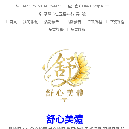
Skip
0927326350,0937599271
官方Line，@spa100
to
基隆市仁五路47巷1弄1號
content
首頁
我的帳號
活動預告-
活動預告
單次課程-
單次課程
多堂課程-
多堂課程
舒心美體