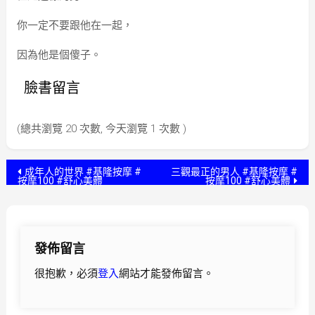
你一定不要跟他在一起，
因為他是個傻子。
臉書留言
(總共瀏覽 20 次數, 今天瀏覽 1 次數 )
文
成年人的世界 #基隆按摩 #
三觀最正的男人 #基隆按摩 #
按摩100 #舒心美體
按摩100 #舒心美體
章
導
發佈留言
覽
很抱歉，必須
登入
網站才能發佈留言。