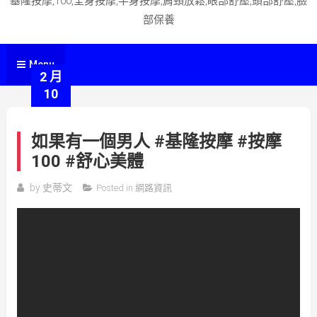
基隆按摩,100,全身按摩,半身按摩,肩頸放鬆,眼部舒壓,頭部舒壓,臉
部保養
Menu
2 月
10
如果有一個男人 #基隆按摩 #按摩
100 #舒心美體
by
史蒂文
Posted in
網路資訊