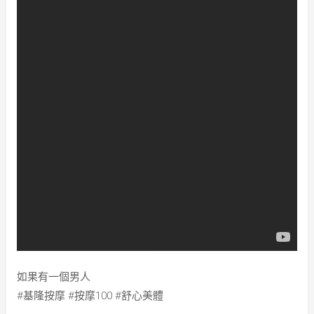
如果有一個男人
#基隆按摩 #按摩100 #舒心美體