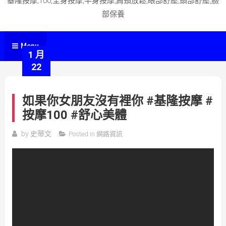
基隆按摩,100,全身按摩,半身按摩,肩頸放鬆,眼部舒壓,頭部舒壓,臉
部保養
Menu
1 月
22
如果你女朋友沒有裡你 #基隆按摩 #
按摩100 #舒心美體
by
史蒂文
Posted in
網路資訊