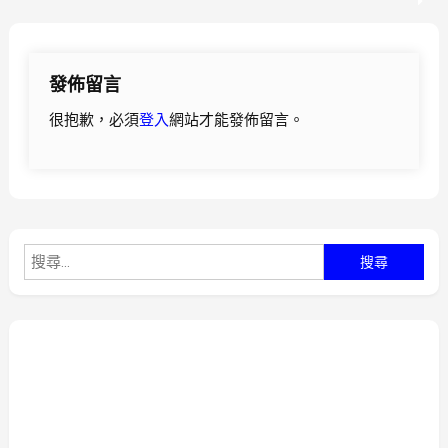
章
導
發佈留言
覽
很抱歉，必須
登入
網站才能發佈留言。
搜
尋
關
鍵
字: