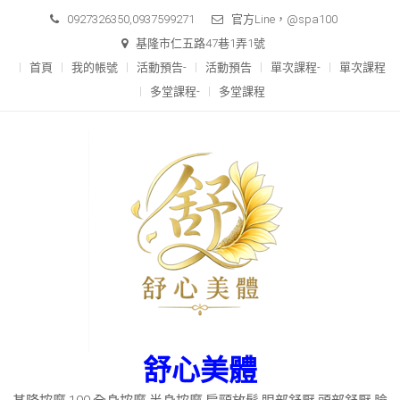
Skip
0927326350,0937599271
官方Line，@spa100
to
基隆市仁五路47巷1弄1號
content
首頁
我的帳號
活動預告-
活動預告
單次課程-
單次課程
多堂課程-
多堂課程
舒心美體