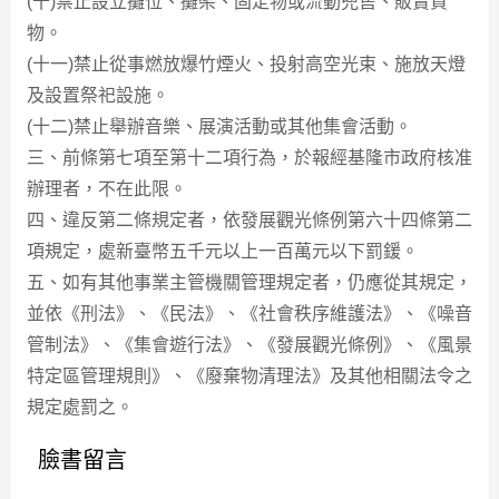
(
十)禁止設立攤位、攤架、固定物或流動兜售、販賣貨
物。
(十一)禁止從事燃放爆竹煙火、投射高空光束、施放天燈
及設置祭祀設施。
(十二)禁止舉辦音樂、展演活動或其他集會活動。
三、前條第七項至第十二項行為，於報經基隆市政府核准
辦理者，不在此限。
四、違反第二條規定者，依發展觀光條例第六十四條第二
項規定，處新臺幣五千元以上一百萬元以下罰鍰。
五、如有其他事業主管機關管理規定者，仍應從其規定，
並依《刑法》、《民法》、《社會秩序維護法》、《噪音
管制法》、《集會遊行法》、《發展觀光條例》、《風景
特定區管理規則》、《廢棄物清理法》及其他相關法令之
規定處罰之。
臉書留言