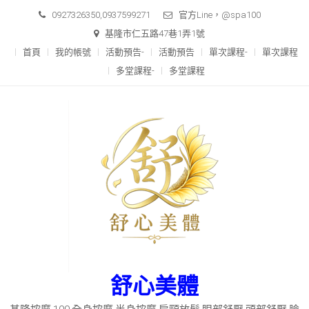
Skip
0927326350,0937599271
官方Line，@spa100
to
基隆市仁五路47巷1弄1號
content
首頁
我的帳號
活動預告-
活動預告
單次課程-
單次課程
多堂課程-
多堂課程
舒心美體