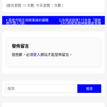
(總共瀏覽 10 次數, 今天瀏覽 1 次數 )
文
基隆市衛生局辦事員約僱職
公告徵求辦理115年度「精進
務代理人1缺
24小時緊急精神醫療處置機
制及線上諮詢服務計畫」
章
導
發佈留言
覽
很抱歉，必須
登入
網站才能發佈留言。
搜
尋
關
鍵