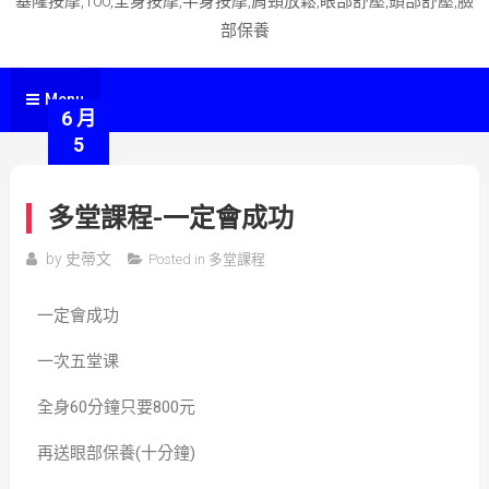
基隆按摩,100,全身按摩,半身按摩,肩頸放鬆,眼部舒壓,頭部舒壓,臉
部保養
Menu
6 月
5
多堂課程-一定會成功
by
史蒂文
Posted in
多堂課程
一定會成功
一次五堂课
全身60分鐘只要800元
再送眼部保養(十分鐘)