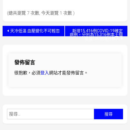
(總共瀏覽 7 次數, 今天瀏覽 1 次數 )
文
天冷低溫 血壓變化不可輕忽
新增15,416例COVID-19確定
病例，分別為15,316例本土個
案及100例境外移入
章
導
發佈留言
覽
很抱歉，必須
登入
網站才能發佈留言。
搜
尋
關