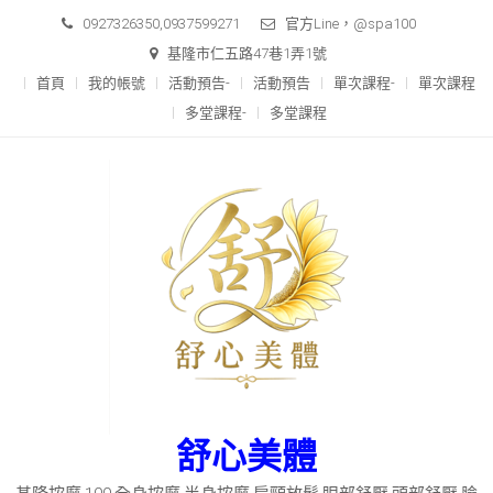
Skip
0927326350,0937599271
官方Line，@spa100
to
基隆市仁五路47巷1弄1號
content
首頁
我的帳號
活動預告-
活動預告
單次課程-
單次課程
多堂課程-
多堂課程
舒心美體