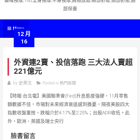
基隆按摩,100,全身按摩,半身按摩,肩頸放鬆,眼部舒壓,頭部舒壓,臉
部保養
Menu
12 月
16
外資連2賣、投信落跑 三大法人賣超
221億元
by
史蒂文
Posted in
熱門新聞
【時報-台北電】美國聯準會(Fed)升息態度強硬，11月零售
額數據不佳，市場對未來經濟衰退感到擔憂，隔夜美股四大
指數收盤重挫，跌幅介於4.17%至2.25%；台股ADR收低。此
外，歐洲、英國及瑞士央行
臉書留言