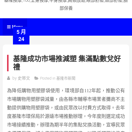
基隆按摩,100,全身按摩,半身按摩,肩頸放鬆,眼部舒壓,頭部舒壓,臉
部保養
Menu
5 月
24
基隆成功市場推減塑 集滿點數兌好
禮
by
史蒂文
Posted in
基隆市新聞
為降低購物用塑膠袋使用，環境部自112年起，推動公有
市場購物用塑膠袋減量，由各縣市輔導市場業者攤商不主
動提供購物用塑膠袋，或由民眾改以付費方式取得。去年
度基隆市環保局於源遠市場推動辦理，今年度則選定成功
市場接續推動，辦理為期半年的集點兌換活動，宣導民眾