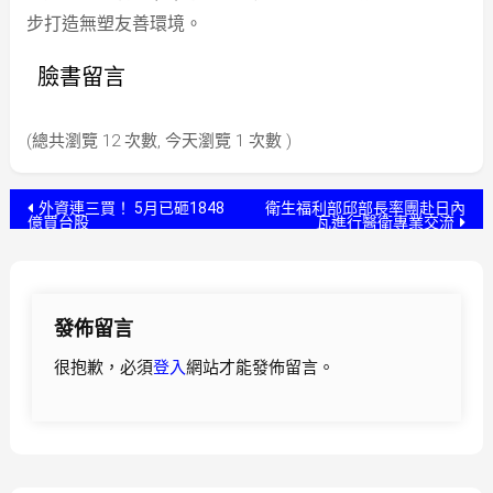
步打造無塑友善環境。
臉書留言
(總共瀏覽 12 次數, 今天瀏覽 1 次數 )
文
外資連三買！ 5月已砸1848
衛生福利部邱部長率團赴日內
億買台股
瓦進行醫衛專業交流
章
導
發佈留言
覽
很抱歉，必須
登入
網站才能發佈留言。