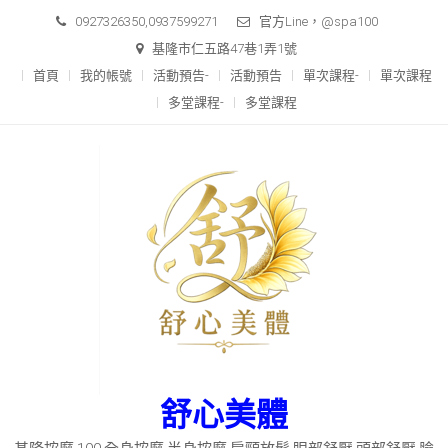
Skip
0927326350,0937599271
官方Line，@spa100
to
基隆市仁五路47巷1弄1號
content
首頁
我的帳號
活動預告-
活動預告
單次課程-
單次課程
多堂課程-
多堂課程
舒心美體