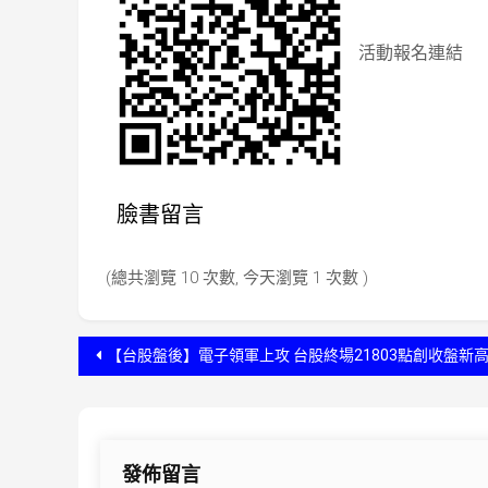
活動報名連結
臉書留言
(總共瀏覽 10 次數, 今天瀏覽 1 次數 )
文
【台股盤後】電子領軍上攻 台股終場21803點創收盤新
章
導
發佈留言
覽