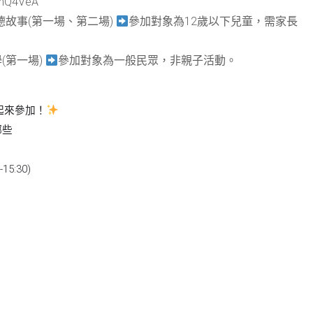
HGmQ4VeA
德故事
(
第一場、第二場
)
參加對象為
12
歲以下兒童，需家長
學
(
第一場
)
參加對象為一般民眾，非親子活動。
起來參加！
哪些
-15:30)