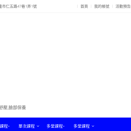
隆市仁五路47巷1弄1號
首頁
我的帳號
活動預告
部舒壓,臉部保養
課程-
單次課程
多堂課程-
多堂課程