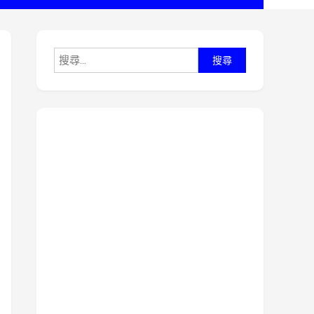
搜
尋
關
鍵
字: