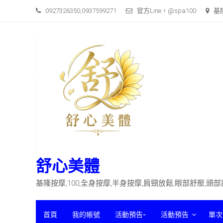
Skip
0927326350,0937599271
官方Line，@spa100
基
to
content
舒心美體
基隆按摩,100,全身按摩,半身按摩,肩頸放鬆,眼部舒壓,頭
首頁
我的帳號
活動預告-
活動預告
單次