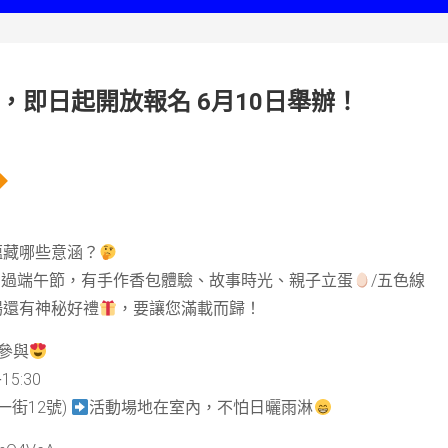
，即日起開放報名 6月10日舉辦！
蘊藏哪些意涵？
」過端午節，有手作香包體驗、故事時光、親子立蛋
/
五色線
場還有神秘好禮
，要讓您滿載而歸！
參與
午
15:30
一街
12
號
)
活動場地在室內，不怕日曬雨淋