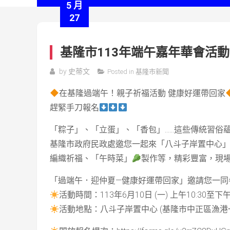
5 月
27
基隆市113年端午嘉年華會活動
by
史蒂文
Posted in
基隆市新聞
在基隆過端午！親子祈福活動
健康好運帶回家
趕緊手刀報名
「粽子」、「立蛋」、「香包」
……
這些傳統習俗
基隆市政府民政處邀您一起來「八斗子岸置中心
編織祈福、「午時菜」
製作等，精彩豐富，現
「過端午．迎仲夏
—
健康好運帶回家」邀請您一同
活動時間：
113
年
6
月
10
日
(
一
)
上午
10:30
至下
活動地點：八斗子岸置中心
(
基隆市中正區漁港