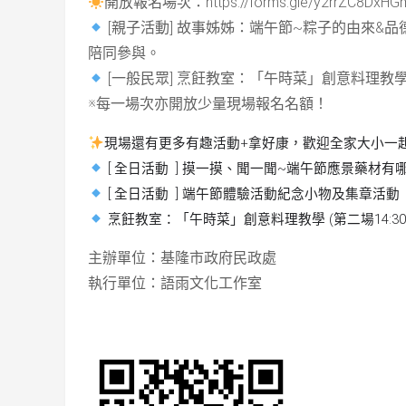
開放報名場次：
https://forms.gle/y2rrZC8Dx
[
親子活動
]
故事姊姊：端午節
~
粽子的由來
&
品
陪同參與。
[
一般民眾
]
烹飪教室：「午時菜」創意料理教
※
每一場次亦開放少量現場報名名額！
現場還有更多有趣活動
+
拿好康，歡迎全家大小一
[
全日活動
]
摸一摸、聞一聞
~
端午節應景藥材有
[
全日活動
]
端午節體驗活動紀念小物及集章活動
烹飪教室：「午時菜」創意料理教學
(
第二場
14:30
主辦單位：基隆市政府民政處
執行單位：語雨文化工作室