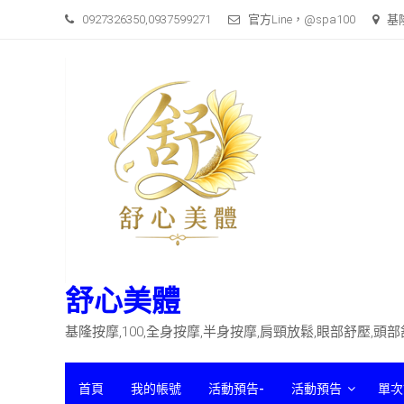
Skip
0927326350,0937599271
官方Line，@spa100
基
to
content
舒心美體
基隆按摩,100,全身按摩,半身按摩,肩頸放鬆,眼部舒壓,頭
首頁
我的帳號
活動預告-
活動預告
單次