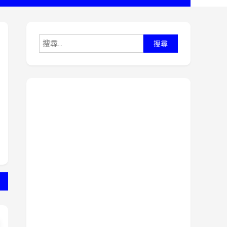
搜
尋
關
鍵
字: