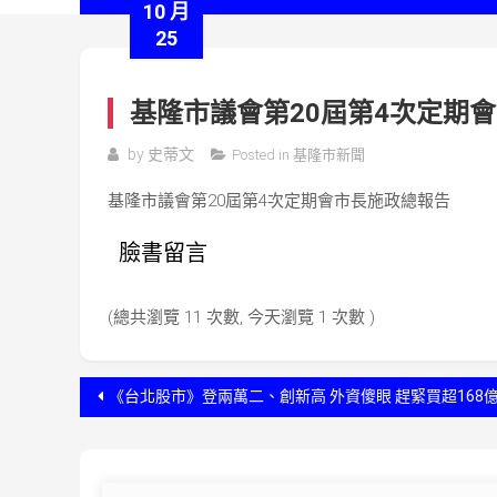
10 月
25
基隆市議會第20屆第4次定期
by
史蒂文
Posted in
基隆市新聞
基隆市議會第20屆第4次定期會市長施政總報告
臉書留言
(總共瀏覽 11 次數, 今天瀏覽 1 次數 )
文
《台北股市》登兩萬二、創新高 外資傻眼 趕緊買超168
章
導