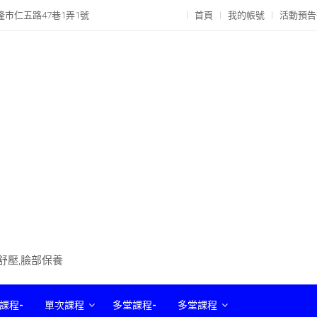
隆市仁五路47巷1弄1號
首頁
我的帳號
活動預告
部舒壓,臉部保養
課程-
單次課程
多堂課程-
多堂課程