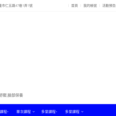
隆市仁五路47巷1弄1號
首頁
我的帳號
活動預告
部舒壓,臉部保養
課程-
單次課程
多堂課程-
多堂課程