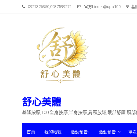
Skip
0927326350,0937599271
官方Line，@spa100
基
to
content
舒心美體
基隆按摩,100,全身按摩,半身按摩,肩頸放鬆,眼部舒壓,頭
首頁
我的帳號
活動預告-
活動預告
單次