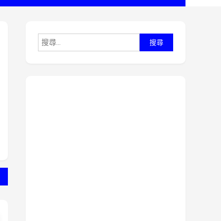
搜
尋
關
鍵
字: