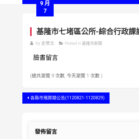
9 月
7
基隆市七堵區公所-綜合行政課
by
史蒂文
Posted in
基隆市新聞
臉書留言
(總共瀏覽 9 次數, 今天瀏覽 1 次數 )
文
各縣市殯葬類公告(1120821-1120829)
章
導
發佈留言
覽