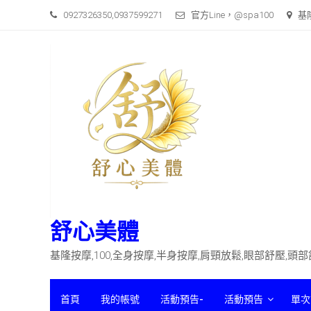
Skip
0927326350,0937599271
官方Line，@spa100
基
to
content
舒心美體
基隆按摩,100,全身按摩,半身按摩,肩頸放鬆,眼部舒壓,頭
首頁
我的帳號
活動預告-
活動預告
單次