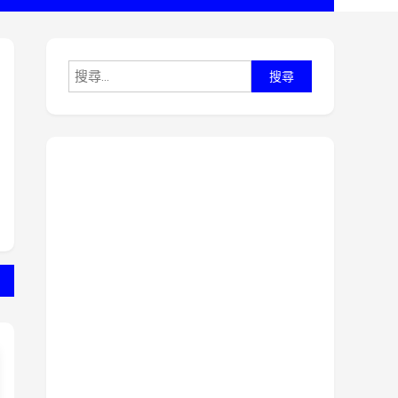
搜
尋
關
鍵
字: