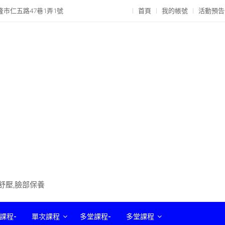
隆市仁五路47巷1弄1號
首頁
我的帳號
活動預告
部舒壓,臉部保養
課程-
單次課程
多堂課程-
多堂課程