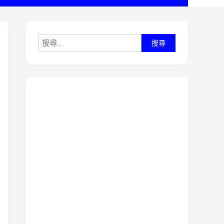
搜
尋
關
鍵
字: