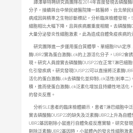
譚澤華特聘研究員團隊在2014年首度發現去磷酸酶
分子，接續與台中榮民總醫院陳一銘醫師、台北榮民總
病成因與精準之生物診斷標記，分析臨床檢體發現，SL
細胞相比大幅下降，且與疾病嚴重度相關。去磷酸酶DU
大量分泌發炎性細胞激素，此為造成自體免疫疾病的
研究團隊進一步運用蛋白質體學、單細胞RNA定序
酶UBR2實為蛋白激酶Lck的上游活化分子，UBR2
現。研究人員證實去磷酸酶DUSP22在正常T淋巴
化引發疾病。研究發現DUSP22可以直接將泛素酶UBR
活化的蛋白激酶Lck去磷酸化並抑制Lck活性(剎車二)
積，進而使蛋白激酶Lck泛素化增加且持續性地活化
的發炎反應。
分析SLE患者的臨床檢體顯示，患者T淋巴細胞中泛素酶
實去磷酸酶DUSP22的缺失及泛素酶UBR2上升為自
UBR2基因剔除小鼠進行自體免疫反應實驗，研究發現
剔除泛素酶UBR2基因時，小鼠體內的發炎性細胞激