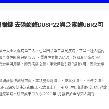
鍵 去磷酸酶DUSP22與泛素酶UBR2可
國十大重大傷病第三名，也是門診第三常見疾病。它是一種人體內
性紅斑狼瘡(SLE)、僵直性脊椎炎(AS)、類風濕關節炎(RA)
受治療與用藥，飽受病痛之苦，承受藥物引發的副作用，因此治療
員與莊懷佳副研究員，率領施盈均博士、陳雪芬博士、王佳文博士
P22缺失促使泛素酶UBR2含量上升，引發T淋巴細胞過度活化導致
策略。研究成果已在今(2024)年1月發表於全球知名期刊