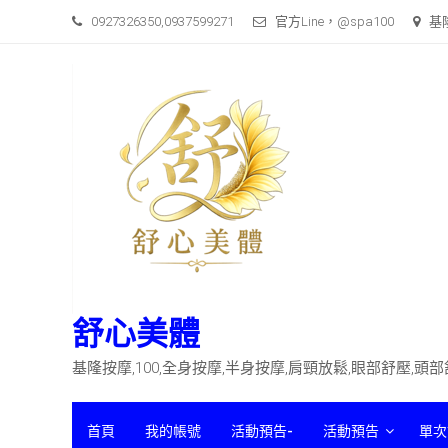
Skip
0927326350,0937599271
官方Line，@spa100
基
to
content
舒心美體
基隆按摩,100,全身按摩,半身按摩,肩頸放鬆,眼部舒壓,頭
首頁
我的帳號
活動預告-
活動預告
單次