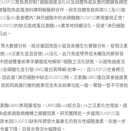
DUSP22是負責抑制T細胞過度活化以及自體免疫反應的關鍵負調控
醫院免疫風濕科陳明翰醫師合作，研究自體免疫疾病SLE及AS致
E及AS患者體內T淋巴細胞中的去磷酸酶DUSP22表現量與正常T
SP22的缺乏造成蛋白激酶Lck異常地持續活化，促使T淋巴細胞
元凶。
…等大數據分析，結合基因改造小鼠及各種生化實驗分析，發現泛素
會誘使Lck泛素化並且促使Lck活化，此乃免疫學界從未觸及的嶄新發
細胞中透過雙重剎車手續徹底地解除T細胞之活化狀態，以避免過度活
2去磷酸化並引發UBR2蛋白質降解(剎車一)，且DUSP22也會將已
。因此當T淋巴細胞中缺乏DUSP22時，泛素酶UBR2蛋白質會過度累
，就如同高速行駛的跑車完全失去剎車功能一般，導致一發不可收拾
UBR2表現量增加，UBR2與Lck結合及Lck之泛素化也增加，證
體免疫疾病致病機轉之關鍵因素。研究團隊近一步運用DUSP22及
原本因DUSP22缺失所誘發大量產生的發炎性細胞激素，在進一步
素含量下降，且發炎情況大幅降低。