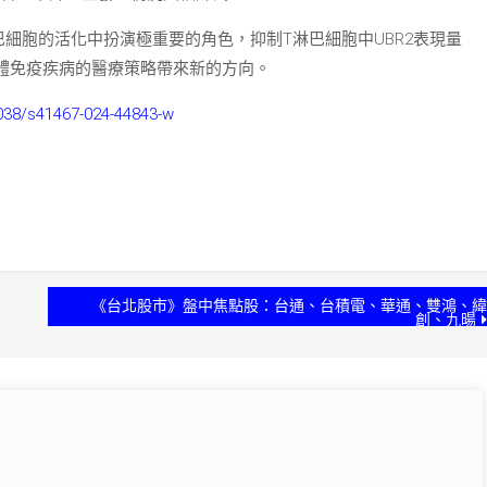
淋巴細胞的活化中扮演極重要的角色，抑制T淋巴細胞中UBR2表現量
體免疫疾病的醫療策略帶來新的方向。
.1038/s41467-024-44843-w
《台北股市》盤中焦點股：台通、台積電、華通、雙鴻、緯
創、九暘