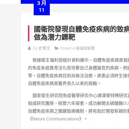
3 月
11
國衛院發現自體免疫疾病的致病關
做為潛力鏢靶
by
史蒂文
Posted in
衛福部新聞
根據衛生福利部統計資料顯示，自體免疫疾病是我
的免疫系統異常活化而攻擊自己身體器官的疾病，例如全身
等。自體免疫疾病目前尚無法治癒，病患必須終生接
自體免疫疾病是醫界長久以來的挑戰。
國家衛生研究院免疫醫學研究中心譚澤華特聘研究
組成研究團隊，經歷六年探索，成功解開去磷酸酶DUS
自體免疫疾病之關鍵致病機制，將有助於開發新穎的醫療
《Nature Communications》。