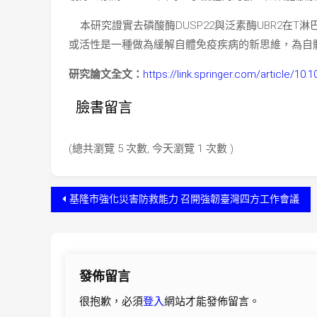
本研究證實去磷酸酶DUSP22與泛素酶UBR2在T
或活性是一種做為緩解自體免疫疾病的新思維，為自
研究論文全文：
https://link.springer.com/article/10
臉書留言
(總共瀏覽 5 次數, 今天瀏覽 1 次數 )
文
基隆市強化災害防救能力 召開強韌臺灣四方工作會議
章
導
發佈留言
覽
很抱歉，必須
登入
網站才能發佈留言。