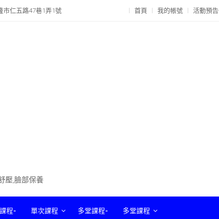
隆市仁五路47巷1弄1號
首頁
我的帳號
活動預告
部舒壓,臉部保養
課程-
單次課程
多堂課程-
多堂課程