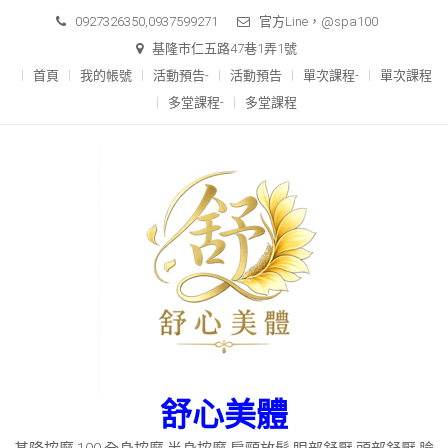
Skip
0927326350,0937599271
官方Line，@spa100
to
基隆市仁五路47巷1弄1號
content
首頁
我的帳號
活動預告-
活動預告
單次課程-
單次課程
多堂課程-
多堂課程
舒心美體