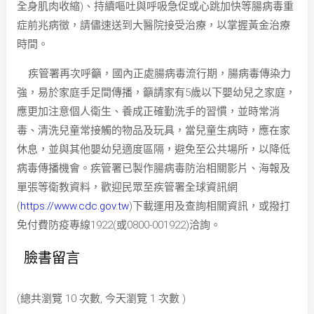
全身肌肉收縮)、持續嘔吐與呼吸急促或心跳加快等腸病毒重
症前兆病徵，請儘速送到大醫院接受治療，以掌握黃金治療
時間。
疾管署再次呼籲，國內正處腸病毒流行期，腸病毒傳染力
強，易於家庭手足間傳播，籲請家有5歲以下嬰幼兒之家庭，
應更加注意個人衛生、養成正確勤洗手的習慣，並時常消
毒、清洗兒童常接觸的物品及玩具，當兒童生病時，應在家
休息，並與其他嬰幼兒適度區隔，避免至公共場所，以降低
病毒傳播機會。疾管署已製作腸病毒防治相關影片、海報及
單張等衛教資料，歡迎民眾至疾管署全球資訊網
(
https://www.cdc.gov.tw
)下載運用及查詢相關資訊，或撥打
免付費防疫專線1922(或0800-001922)洽詢。
臉書留言
(總共瀏覽 10 次數, 今天瀏覽 1 次數 )