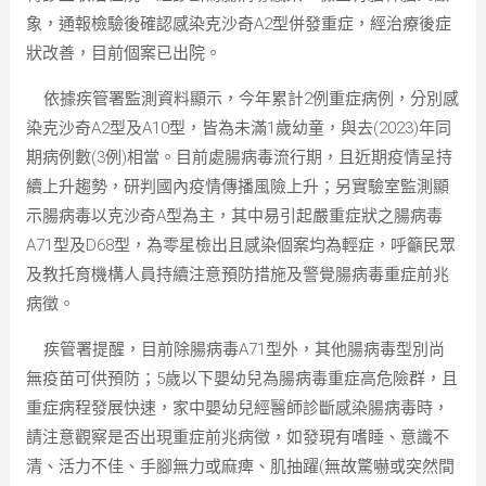
象，通報檢驗後確認感染克沙奇A2型併發重症，經治療後症
狀改善，目前個案已出院。
依據疾管署監測資料顯示，今年累計2例重症病例，分別感
染克沙奇A2型及A10型，皆為未滿1歲幼童，與去(2023)年同
期病例數(3例)相當。目前處腸病毒流行期，且近期疫情呈持
續上升趨勢，研判國內疫情傳播風險上升；另實驗室監測顯
示腸病毒以克沙奇A型為主，其中易引起嚴重症狀之腸病毒
A71型及D68型，為零星檢出且感染個案均為輕症，呼籲民眾
及教托育機構人員持續注意預防措施及警覺腸病毒重症前兆
病徵。
疾管署提醒，目前除腸病毒A71型外，其他腸病毒型別尚
無疫苗可供預防；5歲以下嬰幼兒為腸病毒重症高危險群，且
重症病程發展快速，家中嬰幼兒經醫師診斷感染腸病毒時，
請注意觀察是否出現重症前兆病徵，如發現有嗜睡、意識不
清、活力不佳、手腳無力或麻痺、肌抽躍(無故驚嚇或突然間