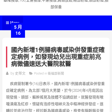
基隆按摩,100,全身按摩,半身按摩,肩頸放鬆,眼部舒壓,頭部舒壓,臉
部保養
Menu
5 月
16
國內新增1例腸病毒感染併發重症確
定病例，如發現幼兒出現重症前兆
病徵儘速送大醫院就醫
by
史蒂文
Posted in
衛福部新聞
疾病管制署今(16)日表示，國內新增1例腸病毒感染併發重
症確定病例，為北部7個月大男嬰，於今(2024)年4月底因出
現發燒、頭部、軀幹搖晃及肢體不協調症狀，就醫發現有喉
嚨潰瘍及紅疹，懷疑有泡疹性咽峽炎及中樞神經併發症，遂
轉診並收治住院，經診斷為腸病毒感染，檢查有腦幹腦炎徵