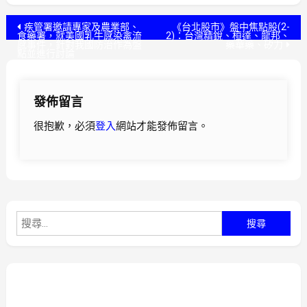
文
疾管署邀請專家及農業部、
《台北股市》盤中焦點股(2-
食藥署，就美國乳牛感染禽流
2)：台灣精銳、桓達、龍邦、
感事件，針對我國防治作為盤
藥華藥、矽力
章
點並進行討論
導
發佈留言
覽
很抱歉，必須
登入
網站才能發佈留言。
搜
尋
關
鍵
字: