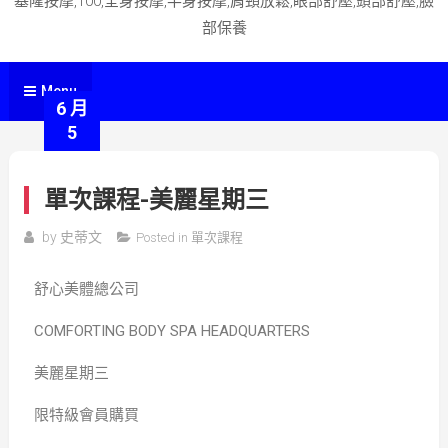
基隆按摩,100,全身按摩,半身按摩,肩頸放鬆,眼部舒壓,頭部舒壓,臉
部保養
Menu
6 月
5
單次課程-美麗星期三
by
史蒂文
Posted in
單次課程
舒心美體總公司
COMFORTING BODY SPA HEADQUARTERS
美麗星期三
限特級會員購買